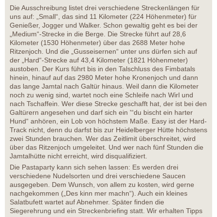
Die Ausschreibung listet drei verschiedene Streckenlängen für
uns auf: „Small“, das sind 11 Kilometer (224 Höhenmeter) für
Genießer, Jogger und Walker. Schon gewaltig geht es bei der
„Medium“-Strecke in die Berge. Die Strecke führt auf 28,6
Kilometer (1530 Höhenmeter) über das 2688 Meter hohe
Ritzenjoch. Und die „Gusseisernen“ unter uns dürfen sich auf
der „Hard“-Strecke auf 43,4 Kilometer (1821 Höhenmeter)
austoben. Der Kurs führt bis in den Talschluss des Fimbatals
hinein, hinauf auf das 2980 Meter hohe Kronenjoch und dann
das lange Jamtal nach Galtür hinaus. Weil dann die Kilometer
noch zu wenig sind, wartet noch eine Schleife nach Wirl und
nach Tschaffein. Wer diese Strecke geschafft hat, der ist bei den
Galtürern angesehen und darf sich ein '“du bischt ein harter
Hund“ anhören, ein Lob von höchstem Maße. Easy ist der Hard-
Track nicht, denn du darfst bis zur Heidelberger Hütte höchstens
zwei Stunden brauchen. Wer das Zeitlimit überschreitet, wird
über das Ritzenjoch umgeleitet. Und wer nach fünf Stunden die
Jamtalhütte nicht erreicht, wird disqualifiziert.
Die Pastaparty kann sich sehen lassen: Es werden drei
verschiedene Nudelsorten und drei verschiedene Saucen
ausgegeben. Dem Wunsch, von allem zu kosten, wird gerne
nachgekommen („Des kinn mer machn“). Auch ein kleines
Salatbufett wartet auf Abnehmer. Später finden die
Siegerehrung und ein Streckenbriefing statt. Wir erhalten Tipps