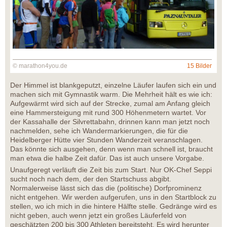
© marathon4you.de
15 Bilder
Der Himmel ist blankgeputzt, einzelne Läufer laufen sich ein und
machen sich mit Gymnastik warm. Die Mehrheit hält es wie ich:
Aufgewärmt wird sich auf der Strecke, zumal am Anfang gleich
eine Hammersteigung mit rund 300 Höhenmetern wartet. Vor
der Kassahalle der Silvrettabahn, drinnen kann man jetzt noch
nachmelden, sehe ich Wandermarkierungen, die für die
Heidelberger Hütte vier Stunden Wanderzeit veranschlagen.
Das könnte sich ausgehen, denn wenn man schnell ist, braucht
man etwa die halbe Zeit dafür. Das ist auch unsere Vorgabe.
Unaufgeregt verläuft die Zeit bis zum Start. Nur OK-Chef Seppi
sucht noch nach dem, der den Startschuss abgibt.
Normalerweise lässt sich das die (politische) Dorfprominenz
nicht entgehen. Wir werden aufgerufen, uns in den Startblock zu
stellen, wo ich mich in die hintere Hälfte stelle. Gedränge wird es
nicht geben, auch wenn jetzt ein großes Läuferfeld von
geschätzten 200 bis 300 Athleten bereitsteht. Es wird herunter