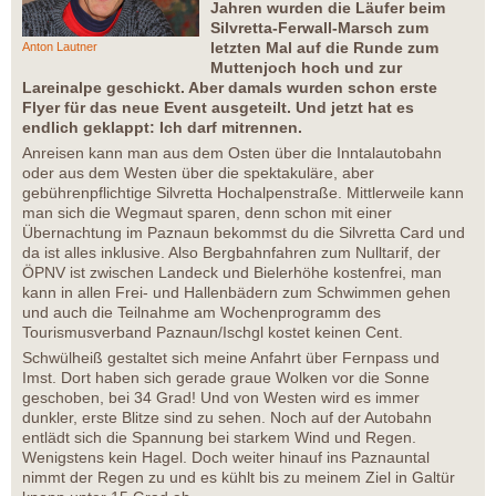
Jahren wurden die Läufer beim
Silvretta-Ferwall-Marsch zum
letzten Mal auf die Runde zum
Anton Lautner
Muttenjoch hoch und zur
Lareinalpe geschickt. Aber damals wurden schon erste
Flyer für das neue Event ausgeteilt. Und jetzt hat es
endlich geklappt: Ich darf mitrennen.
Anreisen kann man aus dem Osten über die Inntalautobahn
oder aus dem Westen über die spektakuläre, aber
gebührenpflichtige Silvretta Hochalpenstraße. Mittlerweile kann
man sich die Wegmaut sparen, denn schon mit einer
Übernachtung im Paznaun bekommst du die Silvretta Card und
da ist alles inklusive. Also Bergbahnfahren zum Nulltarif, der
ÖPNV ist zwischen Landeck und Bielerhöhe kostenfrei, man
kann in allen Frei- und Hallenbädern zum Schwimmen gehen
und auch die Teilnahme am Wochenprogramm des
Tourismusverband Paznaun/Ischgl kostet keinen Cent.
Schwülheiß gestaltet sich meine Anfahrt über Fernpass und
Imst. Dort haben sich gerade graue Wolken vor die Sonne
geschoben, bei 34 Grad! Und von Westen wird es immer
dunkler, erste Blitze sind zu sehen. Noch auf der Autobahn
entlädt sich die Spannung bei starkem Wind und Regen.
Wenigstens kein Hagel. Doch weiter hinauf ins Paznauntal
nimmt der Regen zu und es kühlt bis zu meinem Ziel in Galtür