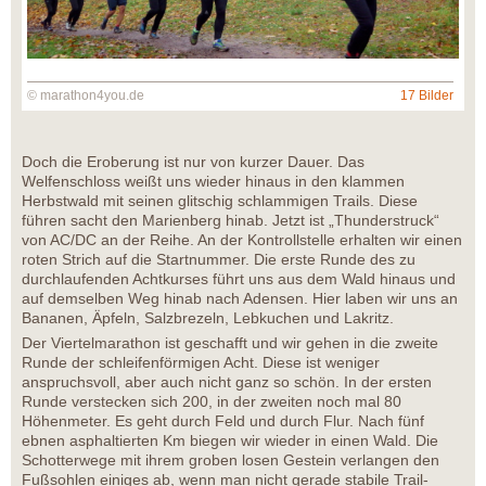
© marathon4you.de
17 Bilder
Doch die Eroberung ist nur von kurzer Dauer. Das
Welfenschloss weißt uns wieder hinaus in den klammen
Herbstwald mit seinen glitschig schlammigen Trails. Diese
führen sacht den Marienberg hinab. Jetzt ist „Thunderstruck“
von AC/DC an der Reihe. An der Kontrollstelle erhalten wir einen
roten Strich auf die Startnummer. Die erste Runde des zu
durchlaufenden Achtkurses führt uns aus dem Wald hinaus und
auf demselben Weg hinab nach Adensen. Hier laben wir uns an
Bananen, Äpfeln, Salzbrezeln, Lebkuchen und Lakritz.
Der Viertelmarathon ist geschafft und wir gehen in die zweite
Runde der schleifenförmigen Acht. Diese ist weniger
anspruchsvoll, aber auch nicht ganz so schön. In der ersten
Runde verstecken sich 200, in der zweiten noch mal 80
Höhenmeter. Es geht durch Feld und durch Flur. Nach fünf
ebnen asphaltierten Km biegen wir wieder in einen Wald. Die
Schotterwege mit ihrem groben losen Gestein verlangen den
Fußsohlen einiges ab, wenn man nicht gerade stabile Trail-