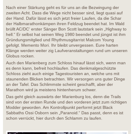
Nach einer Stärkung geht es für uns an die Bezwingung der
zweiten Acht. Dass die Wege nicht besser sind, liegt quasi auf
der Hand. Dafür lässt es sich jetzt freier Laufen, da die Schar
der Halbmarathonkämpen ihren Feldzug beendet hat. Im Wald
brüllt AC/DC‘ erster Sänger Bon Scott lautstark sein „Highway to
hell.“ Er selbst hat seinen Weg 1980 beendet und jüngst ist ihm
Gründungsmitglied und Rhythmusgitarrist Malcom Young
gefolgt. Memento Mori. Ihr bleibt unvergessen. Eure harten
Klänge werden weiter zig Laufveranstaltungen rund um unseren
Globus rocken.
Auch den Marienberg zum Schloss hinauf lässt sich, wenn man
es denn kann, befreit hochlaufen. Das denkmalgeschützte
Schloss zieht auch einige Tagestouristen an, welche uns mit
staunenden Blicken betrachten. Wir versorgen uns guter Dinge
an der Tafel. Das Schlimmste scheint geschafft, aber der
Marathon wird ja meistens hintenherum schwer.
Das geht gleich auswärts der Marienburg los, denn die Trails
sind von der ersten Runde und den vorderen jetzt zum richtigen
Modder geworden. Am Kontrollpunkt performt jetzt Black
Sabbaths Ossi Osborn sein „Paranoid.“ Das passt, denn es ist
schon verrückt, hier durch den Schlamm zu laufen.