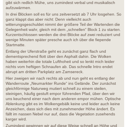
gibt sich redlich Mühe, uns zumindest verbal und musikalisch
aufzuwärmen.
In drei Blöcken soll es für uns zeitversetzt ab 7 Uhr losgehen. So
ganz klappt das aber nicht: Denn vielleicht auch
witterungsgeschuldet nimmt der größere Teil der Wartenden die
Gelegenheit wahr, gleich mit dem „schnellen“ Block 1 zu starten.
Kurzentschlossen werden die drei Blöcke auf zwei reduziert und
wenige Minuten später presche auch ich über die fiepende
Startmatte.
Entlang der Uferstraße geht es zunächst ganz flach und
dementsprechend flott über den Asphalt dahin. Die Wolken
haben weiterhin die totale Lufthoheit und so lenkt mich leider
nichts vom heftigen Schnaufen ab. Das schnelle Intro endet
abrupt am dritten Parkplatz am Zamsereck.
Hier zweigen wir nach rechts ab und nun geht es entlang der
Wanderroute „Neumarkter Runde“ ins Gelände. Der zunächst
gleichförmige Naturweg mutiert schnell zu einem steilen,
steinigen, häufig gestuft empor führenden Pfad, über den wir
uns keuchend einer nach dem anderen empor mühen. Optische
Ablenkung gibt es im Wolkengebälk keine und leider auch keine
Anzeichen, dass sich dies mit zunehmender Höhe ändert. Es
fällt im nassen Nebel nur auf, dass die Vegetation zusehends
karger wird.
Zumindest gewinnen wir auf diese Weise schnell an Höhe und