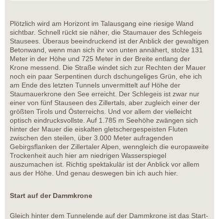
Plötzlich wird am Horizont im Talausgang eine riesige Wand
sichtbar. Schnell rückt sie näher, die Staumauer des Schlegeis
Stausees. Überaus beeindruckend ist der Anblick der gewaltigen
Betonwand, wenn man sich ihr von unten annähert, stolze 131
Meter in der Höhe und 725 Meter in der Breite entlang der
Krone messend. Die Straße windet sich zur Rechten der Mauer
noch ein paar Serpentinen durch dschungeliges Grün, ehe ich
am Ende des letzten Tunnels unvermittelt auf Höhe der
Staumauerkrone den See erreicht. Der Schlegeis ist zwar nur
einer von fünf Stauseen des Zillertals, aber zugleich einer der
größten Tirols und Österreichs. Und vor allem der vielleicht
optisch eindrucksvollste. Auf 1.785 m Seehöhe zwängen sich
hinter der Mauer die eiskalten gletschergespeisten Fluten
zwischen den steilen, über 3.000 Meter aufragenden
Gebirgsflanken der Zillertaler Alpen, wenngleich die europaweite
Trockenheit auch hier am niedrigen Wasserspiegel
auszumachen ist. Richtig spektakulär ist der Anblick vor allem
aus der Höhe. Und genau deswegen bin ich auch hier.
Start auf der Dammkrone
Gleich hinter dem Tunnelende auf der Dammkrone ist das Start-