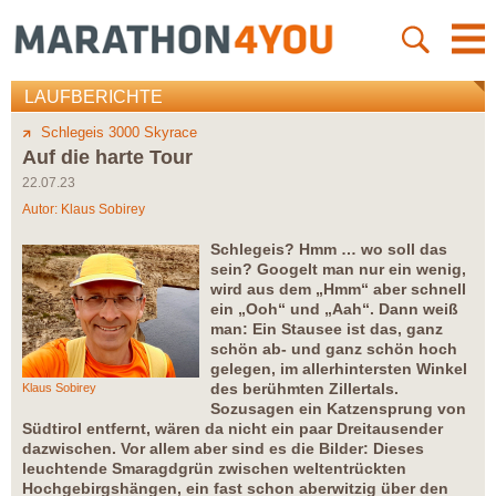
LAUFBERICHTE
Schlegeis 3000 Skyrace
Auf die harte Tour
22.07.23
Autor:
Klaus Sobirey
Schlegeis? Hmm … wo soll das
sein? Googelt man nur ein wenig,
wird aus dem „Hmm“ aber schnell
ein „Ooh“ und „Aah“. Dann weiß
man: Ein Stausee ist das, ganz
schön ab- und ganz schön hoch
gelegen, im allerhintersten Winkel
des berühmten Zillertals.
Klaus Sobirey
Sozusagen ein Katzensprung von
Südtirol entfernt, wären da nicht ein paar Dreitausender
dazwischen. Vor allem aber sind es die Bilder: Dieses
leuchtende Smaragdgrün zwischen weltentrückten
Hochgebirgshängen, ein fast schon aberwitzig über den