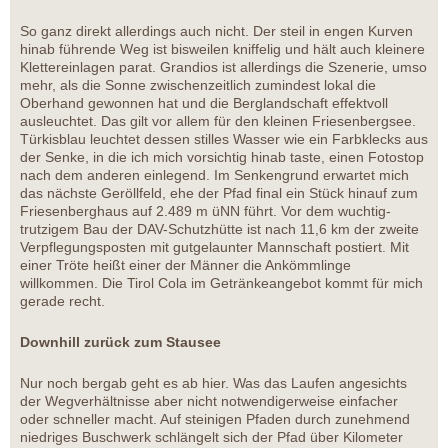
So ganz direkt allerdings auch nicht. Der steil in engen Kurven
hinab führende Weg ist bisweilen kniffelig und hält auch kleinere
Klettereinlagen parat. Grandios ist allerdings die Szenerie, umso
mehr, als die Sonne zwischenzeitlich zumindest lokal die
Oberhand gewonnen hat und die Berglandschaft effektvoll
ausleuchtet. Das gilt vor allem für den kleinen Friesenbergsee.
Türkisblau leuchtet dessen stilles Wasser wie ein Farbklecks aus
der Senke, in die ich mich vorsichtig hinab taste, einen Fotostop
nach dem anderen einlegend. Im Senkengrund erwartet mich
das nächste Geröllfeld, ehe der Pfad final ein Stück hinauf zum
Friesenberghaus auf 2.489 m üNN führt. Vor dem wuchtig-
trutzigem Bau der DAV-Schutzhütte ist nach 11,6 km der zweite
Verpflegungsposten mit gutgelaunter Mannschaft postiert. Mit
einer Tröte heißt einer der Männer die Ankömmlinge
willkommen. Die Tirol Cola im Getränkeangebot kommt für mich
gerade recht.
Downhill zurück zum Stausee
Nur noch bergab geht es ab hier. Was das Laufen angesichts
der Wegverhältnisse aber nicht notwendigerweise einfacher
oder schneller macht. Auf steinigen Pfaden durch zunehmend
niedriges Buschwerk schlängelt sich der Pfad über Kilometer