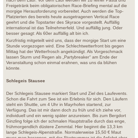
nach dem Lauf. Vor dem Lauf werden wir zu feiner Pasta und
Freigetränk beim obligatorischen Race-Briefing mental auf die
morgige Herausforderung vorbereitet. Auch werden die Top-
Platzierten des bereits heute ausgetragenen Vertical Race
geehrt und die Topstarter des Skyrace vorgestellt. Auffällig
international ist das Teilnehmerfeld. Und auffällig jung. Oder
besser gesagt: Als 60er auffällig alt bin ich.
Kurzfristig mitgeteilt wird uns, dass der morgige Start um eine
Stunde vorgezogen wird. Eine Schlechtwetterfront bis gegen
Mittag hat der Wetterfrosch angekündigt. Als Vorgeschmack
lassen Sturm und Regen als „Partybreaker“ am Ende der
Veranstaltung schon einmal erahnen, was uns da blühen
könnte.
Schlegeis Stausee
Der Schlegeis Stausee markiert Start und Ziel des Laufevents.
Schon die Fahrt zum See ist ein Erlebnis für sich. Den Läufern
steht ein Shuttle, um 4 Uhr in Mayrhofen startend, zur
Verfügung. Das ist mir dann doch zu früh und ich ziehe vor,
individuell und ein wenig später anzureisen. Bis zum Bergdort
Ginzling folge ich der schmalen Hauptstraße durch das enge,
frühmorgendlich düstere Zemmtal. Hier beginnt die 13,3 km
lange Schlegeis-Alpenstraße. Normalerweise 15,50 € Maut
muss man berappen, mit der Startnummer ist die Anfahrt aber