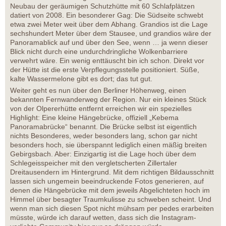
Neubau der geräumigen Schutzhütte mit 60 Schlafplätzen
datiert von 2008. Ein besonderer Gag: Die Südseite schwebt
etwa zwei Meter weit über dem Abhang. Grandios ist die Lage
sechshundert Meter über dem Stausee, und grandios wäre der
Panoramablick auf und über den See, wenn … ja wenn dieser
Blick nicht durch eine undurchdringliche Wolkenbarriere
verwehrt wäre. Ein wenig enttäuscht bin ich schon. Direkt vor
der Hütte ist die erste Verpflegungsstelle positioniert. Süße,
kalte Wassermelone gibt es dort; das tut gut.
Weiter geht es nun über den Berliner Höhenweg, einen
bekannten Fernwanderweg der Region. Nur ein kleines Stück
von der Olpererhütte entfernt erreichen wir ein spezielles
Highlight: Eine kleine Hängebrücke, offiziell „Kebema
Panoramabrücke“ benannt. Die Brücke selbst ist eigentlich
nichts Besonderes, weder besonders lang, schon gar nicht
besonders hoch, sie überspannt lediglich einen mäßig breiten
Gebirgsbach. Aber: Einzigartig ist die Lage hoch über dem
Schlegeisspeicher mit den vergletscherten Zillertaler
Dreitausendern im Hintergrund. Mit dem richtigen Bildausschnitt
lassen sich ungemein beeindruckende Fotos generieren, auf
denen die Hängebrücke mit dem jeweils Abgelichteten hoch im
Himmel über besagter Traumkulisse zu schweben scheint. Und
wenn man sich diesen Spot nicht mühsam per pedes erarbeiten
müsste, würde ich darauf wetten, dass sich die Instagram-