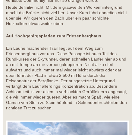
verliebte Community hier nur so drängen würde.
Heute definitiv nicht. Mit dem grauweißen Wolkenhintergrund
macht die Brücke nicht viel her. Unser Kurs führt ohnedies nicht
über sie: Wir queren den Bach über ein paar schlichte
Holzbalken etwas weiter oben.
Auf Hochgebirgspfaden zum Friesenberghaus
Ein Laune machender Trail liegt auf dem Weg zum
Friesenberghaus vor uns. Diese Passage ist auch Teil des
Rundkurses der Skyrunner, deren schnellen Läufer hier ab und
an mit Tempo an mir vorbei galoppieren. Nicht allzu steil
aufwärts und auch immer mal wieder leicht abwärts oder gar
eben führt der Pfad in etwa 2.500 m Höhe durch die
Felsennatur der Bergflanke. Der ausgesetzte Untergrund
verlangt dem Lauf allerdings Konzentration ab. Besondere
Achtsamkeit ist vor allem in verblockten Geröllfeldern angesagt,
die wir immer wieder queren. Aber es macht Spaß, wie eine
Gämse von Stein zu Stein hüpfend in Sekundenbruchteilen den
richtigen Tritt zu suchen.