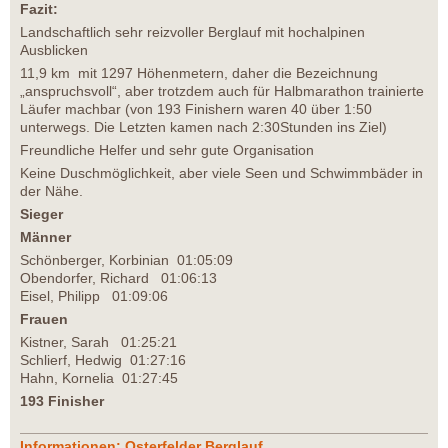
Fazit:
Landschaftlich sehr reizvoller Berglauf mit hochalpinen
Ausblicken
11,9 km mit 1297 Höhenmetern, daher die Bezeichnung
„anspruchsvoll“, aber trotzdem auch für Halbmarathon trainierte
Läufer machbar (von 193 Finishern waren 40 über 1:50
unterwegs. Die Letzten kamen nach 2:30Stunden ins Ziel)
Freundliche Helfer und sehr gute Organisation
Keine Duschmöglichkeit, aber viele Seen und Schwimmbäder in
der Nähe.
Sieger
Männer
Schönberger, Korbinian 01:05:09
Obendorfer, Richard 01:06:13
Eisel, Philipp 01:09:06
Frauen
Kistner, Sarah 01:25:21
Schlierf, Hedwig 01:27:16
Hahn, Kornelia 01:27:45
193 Finisher
Informationen: Osterfelder Berglauf