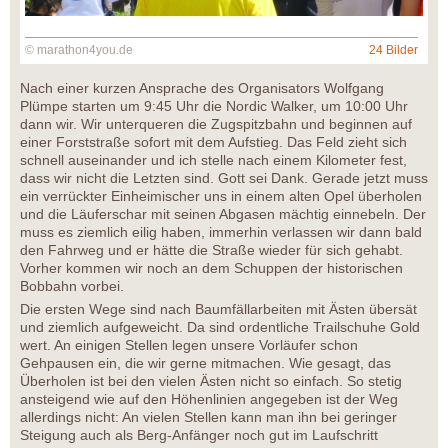
© marathon4you.de
24 Bilder
Nach einer kurzen Ansprache des Organisators Wolfgang
Plümpe starten um 9:45 Uhr die Nordic Walker, um 10:00 Uhr
dann wir. Wir unterqueren die Zugspitzbahn und beginnen auf
einer Forststraße sofort mit dem Aufstieg. Das Feld zieht sich
schnell auseinander und ich stelle nach einem Kilometer fest,
dass wir nicht die Letzten sind. Gott sei Dank. Gerade jetzt muss
ein verrückter Einheimischer uns in einem alten Opel überholen
und die Läuferschar mit seinen Abgasen mächtig einnebeln. Der
muss es ziemlich eilig haben, immerhin verlassen wir dann bald
den Fahrweg und er hätte die Straße wieder für sich gehabt.
Vorher kommen wir noch an dem Schuppen der historischen
Bobbahn vorbei.
Die ersten Wege sind nach Baumfällarbeiten mit Ästen übersät
und ziemlich aufgeweicht. Da sind ordentliche Trailschuhe Gold
wert. An einigen Stellen legen unsere Vorläufer schon
Gehpausen ein, die wir gerne mitmachen. Wie gesagt, das
Überholen ist bei den vielen Ästen nicht so einfach. So stetig
ansteigend wie auf den Höhenlinien angegeben ist der Weg
allerdings nicht: An vielen Stellen kann man ihn bei geringer
Steigung auch als Berg-Anfänger noch gut im Laufschritt