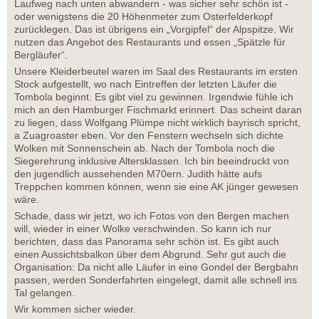
Laufweg nach unten abwandern - was sicher sehr schön ist -
oder wenigstens die 20 Höhenmeter zum Osterfelderkopf
zurücklegen. Das ist übrigens ein „Vorgipfel“ der Alpspitze. Wir
nutzen das Angebot des Restaurants und essen „Spätzle für
Bergläufer“.
Unsere Kleiderbeutel waren im Saal des Restaurants im ersten
Stock aufgestellt, wo nach Eintreffen der letzten Läufer die
Tombola beginnt. Es gibt viel zu gewinnen. Irgendwie fühle ich
mich an den Hamburger Fischmarkt erinnert. Das scheint daran
zu liegen, dass Wolfgang Plümpe nicht wirklich bayrisch spricht,
a Zuagroaster eben. Vor den Fenstern wechseln sich dichte
Wolken mit Sonnenschein ab. Nach der Tombola noch die
Siegerehrung inklusive Altersklassen. Ich bin beeindruckt von
den jugendlich aussehenden M70ern. Judith hätte aufs
Treppchen kommen können, wenn sie eine AK jünger gewesen
wäre.
Schade, dass wir jetzt, wo ich Fotos von den Bergen machen
will, wieder in einer Wolke verschwinden. So kann ich nur
berichten, dass das Panorama sehr schön ist. Es gibt auch
einen Aussichtsbalkon über dem Abgrund. Sehr gut auch die
Organisation: Da nicht alle Läufer in eine Gondel der Bergbahn
passen, werden Sonderfahrten eingelegt, damit alle schnell ins
Tal gelangen.
Wir kommen sicher wieder.