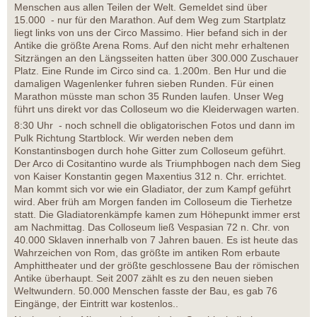
Menschen aus allen Teilen der Welt. Gemeldet sind über
15.000 - nur für den Marathon. Auf dem Weg zum Startplatz
liegt links von uns der Circo Massimo. Hier befand sich in der
Antike die größte Arena Roms. Auf den nicht mehr erhaltenen
Sitzrängen an den Längsseiten hatten über 300.000 Zuschauer
Platz. Eine Runde im Circo sind ca. 1.200m. Ben Hur und die
damaligen Wagenlenker fuhren sieben Runden. Für einen
Marathon müsste man schon 35 Runden laufen. Unser Weg
führt uns direkt vor das Colloseum wo die Kleiderwagen warten.
8:30 Uhr - noch schnell die obligatorischen Fotos und dann im
Pulk Richtung Startblock. Wir werden neben dem
Konstantinsbogen durch hohe Gitter zum Colloseum geführt.
Der Arco di Cositantino wurde als Triumphbogen nach dem Sieg
von Kaiser Konstantin gegen Maxentius 312 n. Chr. errichtet.
Man kommt sich vor wie ein Gladiator, der zum Kampf geführt
wird. Aber früh am Morgen fanden im Colloseum die Tierhetze
statt. Die Gladiatorenkämpfe kamen zum Höhepunkt immer erst
am Nachmittag. Das Colloseum ließ Vespasian 72 n. Chr. von
40.000 Sklaven innerhalb von 7 Jahren bauen. Es ist heute das
Wahrzeichen von Rom, das größte im antiken Rom erbaute
Amphittheater und der größte geschlossene Bau der römischen
Antike überhaupt. Seit 2007 zählt es zu den neuen sieben
Weltwundern. 50.000 Menschen fasste der Bau, es gab 76
Eingänge, der Eintritt war kostenlos..