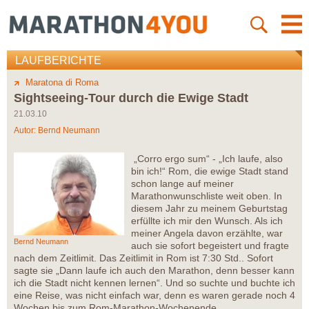
LAUFBERICHTE
Maratona di Roma
Sightseeing-Tour durch die Ewige Stadt
21.03.10
Autor:
Bernd Neumann
„Corro ergo sum“ - „Ich laufe, also
bin ich!“ Rom, die ewige Stadt stand
schon lange auf meiner
Marathonwunschliste weit oben. In
diesem Jahr zu meinem Geburtstag
erfüllte ich mir den Wunsch. Als ich
meiner Angela davon erzählte, war
Bernd Neumann
auch sie sofort begeistert und fragte
nach dem Zeitlimit. Das Zeitlimit in Rom ist 7:30 Std.. Sofort
sagte sie „Dann laufe ich auch den Marathon, denn besser kann
ich die Stadt nicht kennen lernen“. Und so suchte und buchte ich
eine Reise, was nicht einfach war, denn es waren gerade noch 4
Wochen bis zum Rom-Marathon-Wochenende.