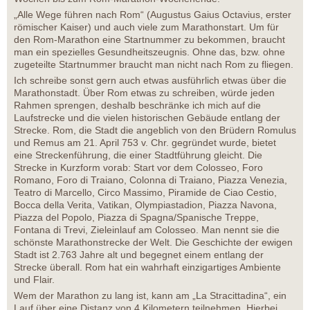
„Alle Wege führen nach Rom“ (Augustus Gaius Octavius, erster
römischer Kaiser) und auch viele zum Marathonstart. Um für
den Rom-Marathon eine Startnummer zu bekommen, braucht
man ein spezielles Gesundheitszeugnis. Ohne das, bzw. ohne
zugeteilte Startnummer braucht man nicht nach Rom zu fliegen.
Ich schreibe sonst gern auch etwas ausführlich etwas über die
Marathonstadt. Über Rom etwas zu schreiben, würde jeden
Rahmen sprengen, deshalb beschränke ich mich auf die
Laufstrecke und die vielen historischen Gebäude entlang der
Strecke. Rom, die Stadt die angeblich von den Brüdern Romulus
und Remus am 21. April 753 v. Chr. gegründet wurde, bietet
eine Streckenführung, die einer Stadtführung gleicht. Die
Strecke in Kurzform vorab: Start vor dem Colosseo, Foro
Romano, Foro di Traiano, Colonna di Traiano, Piazza Venezia,
Teatro di Marcello, Circo Massimo, Piramide de Ciao Cestio,
Bocca della Verita, Vatikan, Olympiastadion, Piazza Navona,
Piazza del Popolo, Piazza di Spagna/Spanische Treppe,
Fontana di Trevi, Zieleinlauf am Colosseo. Man nennt sie die
schönste Marathonstrecke der Welt. Die Geschichte der ewigen
Stadt ist 2.763 Jahre alt und begegnet einem entlang der
Strecke überall. Rom hat ein wahrhaft einzigartiges Ambiente
und Flair.
Wem der Marathon zu lang ist, kann am „La Stracittadina“, ein
Lauf über eine Distanz von 4 Kilometern teilnehmen. Hierbei