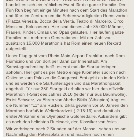
handelt es sich ein fröhliches Event für die ganze Familie. Der
Fun Run beginnt einige Minuten nach dem Start des Marathon
und führt im Zentrum um die Sehenswürdigkeiten Roms vorbei
(Piazza Venezia, Bocca della Verità, Teatro di Marcello, Circo
Massimo, Kolosseum). Hier sind dieses Jahr 85.000 Männer,
Frauen, Kinder, Omas und Opas gelaufen. Hier laufen ganze
Familien mit mehreren Generationen. Mit der Zahl von
zusätzlich 15.000 Marathonis hat Rom einen neuen Rekord
aufgestellt.
Unser Flug geht vom Rhein-Main-Airport Frankfurt nach Rom
Fiumicino und von dort per Bahn zur Innenstadt. Am
Samstagnachmittag heißt es erst mal die Startunterlagen
abholen. Hier geht es per Metro einige Kilometer südlich nach
Ostiense zum Palazzo die Congressi. Erst geht es in den Keller
und es werden die Startunterlagen und das Marathonpaket
abgeholt. Für nur 35€ Startgeld erhalten wir hier das offizielle
Marathon T-Shirt des Jahres 2010 (leider nur aus Baumwolle).
Es ist Schwarz, zu Ehren von Abebe Bikila (Äthiopien) trägt es
die Nummer "11" am Rücken. Bikila gewann vor 50 Jahren den
Marathon barfuß in Weltrekordzeit ( 2:15:16) und damit als
erster Afrikaner eine Olympische Goldmedaille. Außerdem gibt
es noch den beliebten Rucksack, den Klassiker von Asics.
Wir verbringen noch 2 Stunden auf der Messe, sehen uns am
Nachmittag den Petersplatz an und machen noch einen