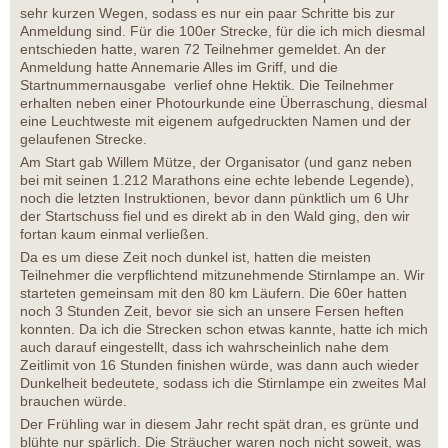
sehr kurzen Wegen, sodass es nur ein paar Schritte bis zur
Anmeldung sind. Für die 100er Strecke, für die ich mich diesmal
entschieden hatte, waren 72 Teilnehmer gemeldet. An der
Anmeldung hatte Annemarie Alles im Griff, und die
Startnummernausgabe verlief ohne Hektik. Die Teilnehmer
erhalten neben einer Photourkunde eine Überraschung, diesmal
eine Leuchtweste mit eigenem aufgedruckten Namen und der
gelaufenen Strecke.
Am Start gab Willem Mütze, der Organisator (und ganz neben
bei mit seinen 1.212 Marathons eine echte lebende Legende),
noch die letzten Instruktionen, bevor dann pünktlich um 6 Uhr
der Startschuss fiel und es direkt ab in den Wald ging, den wir
fortan kaum einmal verließen.
Da es um diese Zeit noch dunkel ist, hatten die meisten
Teilnehmer die verpflichtend mitzunehmende Stirnlampe an. Wir
starteten gemeinsam mit den 80 km Läufern. Die 60er hatten
noch 3 Stunden Zeit, bevor sie sich an unsere Fersen heften
konnten. Da ich die Strecken schon etwas kannte, hatte ich mich
auch darauf eingestellt, dass ich wahrscheinlich nahe dem
Zeitlimit von 16 Stunden finishen würde, was dann auch wieder
Dunkelheit bedeutete, sodass ich die Stirnlampe ein zweites Mal
brauchen würde.
Der Frühling war in diesem Jahr recht spät dran, es grünte und
blühte nur spärlich. Die Sträucher waren noch nicht soweit, was