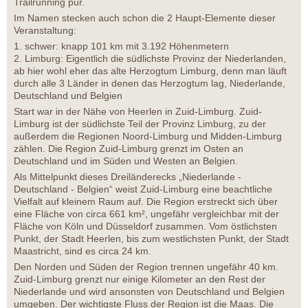
Trailrunning pur.
Im Namen stecken auch schon die 2 Haupt-Elemente dieser
Veranstaltung:
1. schwer: knapp 101 km mit 3.192 Höhenmetern
2. Limburg: Eigentlich die südlichste Provinz der Niederlanden,
ab hier wohl eher das alte Herzogtum Limburg, denn man läuft
durch alle 3 Länder in denen das Herzogtum lag, Niederlande,
Deutschland und Belgien
Start war in der Nähe von Heerlen in Zuid-Limburg. Zuid-
Limburg ist der südlichste Teil der Provinz Limburg, zu der
außerdem die Regionen Noord-Limburg und Midden-Limburg
zählen. Die Region Zuid-Limburg grenzt im Osten an
Deutschland und im Süden und Westen an Belgien.
Als Mittelpunkt dieses Dreiländerecks „Niederlande -
Deutschland - Belgien“ weist Zuid-Limburg eine beachtliche
Vielfalt auf kleinem Raum auf. Die Region erstreckt sich über
eine Fläche von circa 661 km², ungefähr vergleichbar mit der
Fläche von Köln und Düsseldorf zusammen. Vom östlichsten
Punkt, der Stadt Heerlen, bis zum westlichsten Punkt, der Stadt
Maastricht, sind es circa 24 km.
Den Norden und Süden der Region trennen ungefähr 40 km.
Zuid-Limburg grenzt nur einige Kilometer an den Rest der
Niederlande und wird ansonsten von Deutschland und Belgien
umgeben. Der wichtigste Fluss der Region ist die Maas. Die