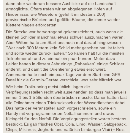
dann aber wiederum bessere Ausblicke auf die Landschaft
ermöglichte. Öfters trafen wir an abgelegenen Höfen auf
Hindernisse, wie Weidetore (gefühlt mindestens 200),
provisorische Brücken und gefällte Bäume, die immer wieder
Klettereinlagen erforderten.
Die Strecke war hervorragend gekennzeichnet, auch wenn die
kleinen Schilder manchmal etwas schwer auszumachen waren.
Aber Willem hatte am Start uns noch mal darauf hingewiesen:
"Wer nach 300 Metern kein Schild mehr gesehen hat, ist falsch
und sollte wieder zurück laufen." So kamen halt für die meisten
Teilnehmer ab und zu einmal ein paar hundert Meter dazu.
Leider hatten in diesem Jahr einige „Rabauken“ einige Schilder
entfernt, und damit die Orientierung etwas erschwert.
Annemarie hatte noch ein paar Tage vor dem Start eine GPS
Datei für die Garmin-Geräte verschickt, was sehr hilfreich war.
Wie beim Trailrunning meist üblich, lagen die
Verpflegungsstellen recht weit auseinander, so dass man jeweils
immer 1 bis 1,5 Stunden überbrücken musste. Daher hatten fast
alle Teilnehmer einen Trinkrucksack oder Wasserflaschen dabei.
Das hatte der Veranstalter auch vorgeschrieben, sowie ein
Handy mit vorprogrammierten Notfallnummern und etwas
Kleingeld für den Notfall. Die Verpflegungsstellen waren bestens
bestückt. Es gab frisches Obst, Cola, Limo, Wasser, Salzgebäck,
Chips, Milchreis, Joghurts und natürlich Limburgse Vlaii (= Reis-