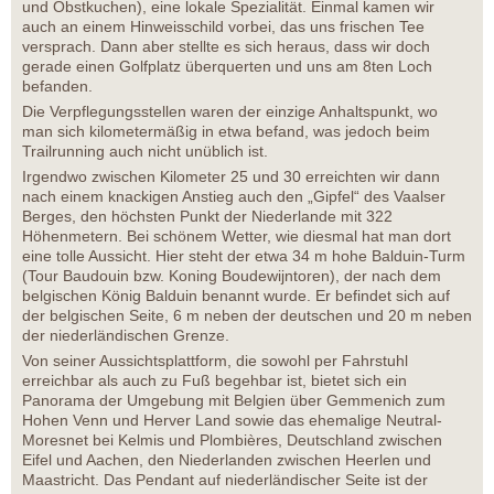
und Obstkuchen), eine lokale Spezialität. Einmal kamen wir
auch an einem Hinweisschild vorbei, das uns frischen Tee
versprach. Dann aber stellte es sich heraus, dass wir doch
gerade einen Golfplatz überquerten und uns am 8ten Loch
befanden.
Die Verpflegungsstellen waren der einzige Anhaltspunkt, wo
man sich kilometermäßig in etwa befand, was jedoch beim
Trailrunning auch nicht unüblich ist.
Irgendwo zwischen Kilometer 25 und 30 erreichten wir dann
nach einem knackigen Anstieg auch den „Gipfel“ des Vaalser
Berges, den höchsten Punkt der Niederlande mit 322
Höhenmetern. Bei schönem Wetter, wie diesmal hat man dort
eine tolle Aussicht. Hier steht der etwa 34 m hohe Balduin-Turm
(Tour Baudouin bzw. Koning Boudewijntoren), der nach dem
belgischen König Balduin benannt wurde. Er befindet sich auf
der belgischen Seite, 6 m neben der deutschen und 20 m neben
der niederländischen Grenze.
Von seiner Aussichtsplattform, die sowohl per Fahrstuhl
erreichbar als auch zu Fuß begehbar ist, bietet sich ein
Panorama der Umgebung mit Belgien über Gemmenich zum
Hohen Venn und Herver Land sowie das ehemalige Neutral-
Moresnet bei Kelmis und Plombières, Deutschland zwischen
Eifel und Aachen, den Niederlanden zwischen Heerlen und
Maastricht. Das Pendant auf niederländischer Seite ist der