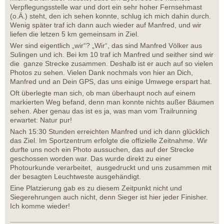
Verpflegungsstelle war und dort ein sehr hoher Fernsehmast
(o.Ä.) steht, den ich sehen konnte, schlug ich mich dahin durch.
Wenig später traf ich dann auch wieder auf Manfred, und wir
liefen die letzen 5 km gemeinsam in Ziel.
Wer sind eigentlich „wir“? „Wir“, das sind Manfred Völker aus
Sulingen und ich. Bei km 10 traf ich Manfred und seither sind wir
die ganze Strecke zusammen. Deshalb ist er auch auf so vielen
Photos zu sehen. Vielen Dank nochmals von hier an Dich,
Manfred und an Dein GPS, das uns einige Umwege erspart hat.
Oft überlegte man sich, ob man überhaupt noch auf einem
markierten Weg befand, denn man konnte nichts außer Bäumen
sehen. Aber genau das ist es ja, was man vom Trailrunning
erwartet: Natur pur!
Nach 15:30 Stunden erreichten Manfred und ich dann glücklich
das Ziel. Im Sportzentrum erfolgte die offizielle Zeitnahme. Wir
durfte uns noch ein Photo aussuchen, das auf der Strecke
geschossen worden war. Das wurde direkt zu einer
Photourkunde verarbeitet, ausgedruckt und uns zusammen mit
der besagten Leuchtweste ausgehändigt.
Eine Platzierung gab es zu diesem Zeitpunkt nicht und
Siegerehrungen auch nicht, denn Sieger ist hier jeder Finisher.
Ich komme wieder!