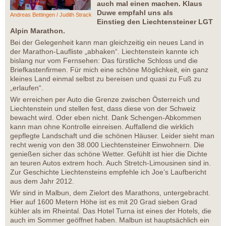
auch mal einen machen. Klaus
Duwe empfahl uns als
Andreas Bettingen / Judith Strack
Einstieg den Liechtensteiner LGT
Alpin Marathon.
Bei der Gelegenheit kann man gleichzeitig ein neues Land in
der Marathon-Laufliste „abhaken“. Liechtenstein kannte ich
bislang nur vom Fernsehen: Das fürstliche Schloss und die
Briefkastenfirmen. Für mich eine schöne Möglichkeit, ein ganz
kleines Land einmal selbst zu bereisen und quasi zu Fuß zu
„erlaufen“.
Wir erreichen per Auto die Grenze zwischen Österreich und
Liechtenstein und stellen fest, dass diese von der Schweiz
bewacht wird. Oder eben nicht. Dank Schengen-Abkommen
kann man ohne Kontrolle einreisen. Auffallend die wirklich
gepflegte Landschaft und die schönen Häuser. Leider sieht man
recht wenig von den 38.000 Liechtensteiner Einwohnern. Die
genießen sicher das schöne Wetter. Gefühlt ist hier die Dichte
an teuren Autos extrem hoch. Auch Stretch-Limousinen sind in.
Zur Geschichte Liechtensteins empfehle ich Joe’s Laufbericht
aus dem Jahr 2012.
Wir sind in Malbun, dem Zielort des Marathons, untergebracht.
Hier auf 1600 Metern Höhe ist es mit 20 Grad sieben Grad
kühler als im Rheintal. Das Hotel Turna ist eines der Hotels, die
auch im Sommer geöffnet haben. Malbun ist hauptsächlich ein