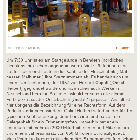
© marathon4you.de
12 Bilder
Um 7:30 Uhr ist es am Startgelände in Bendern (nördliches
Liechtenstein) schon angenehm warm. Viele Läuferinnen und
Läufer holen erst heute in der Kantine der Fleischfabrik („Mal
besser. Malbuner“) ihre Startnummern ab. Es handelt sich um
einen Familienbetrieb, der 1957 von Herbert Ospelt („Onkel
Herbert) gegründet wurde und inzwischen auch Werke in
Deutschland betreibt. So haben wir sicher schon alle einmal
Fertigpizza aus der Ospeltschen „Anstalt“ gegessen. Anstalt ist
hier übrigens die Bezeichnung für eine Rechtsform. Auf dem
Parkplatz erkennen wir dann Onkel Herbert sofort an der für ihn
typischen Kopfbedeckung, dem Borsalino, und nutzen die
Gelegenheit für ein Erinnerungsfoto. Immerhin hat er ein
Imperium mit mehr als 2000 Mitarbeiterinnen und Mitarbeitern
und einem Jahresumsatz von 650 Millionen Euro aufgebaut.
Mein Vater ist dagegen mit seinen drei Blumengeschäften schon