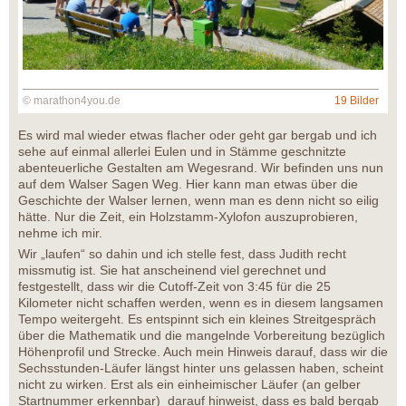
© marathon4you.de
19 Bilder
Es wird mal wieder etwas flacher oder geht gar bergab und ich
sehe auf einmal allerlei Eulen und in Stämme geschnitzte
abenteuerliche Gestalten am Wegesrand. Wir befinden uns nun
auf dem Walser Sagen Weg. Hier kann man etwas über die
Geschichte der Walser lernen, wenn man es denn nicht so eilig
hätte. Nur die Zeit, ein Holzstamm-Xylofon auszuprobieren,
nehme ich mir.
Wir „laufen“ so dahin und ich stelle fest, dass Judith recht
missmutig ist. Sie hat anscheinend viel gerechnet und
festgestellt, dass wir die Cutoff-Zeit von 3:45 für die 25
Kilometer nicht schaffen werden, wenn es in diesem langsamen
Tempo weitergeht. Es entspinnt sich ein kleines Streitgespräch
über die Mathematik und die mangelnde Vorbereitung bezüglich
Höhenprofil und Strecke. Auch mein Hinweis darauf, dass wir die
Sechsstunden-Läufer längst hinter uns gelassen haben, scheint
nicht zu wirken. Erst als ein einheimischer Läufer (an gelber
Startnummer erkennbar) darauf hinweist, dass es bald bergab