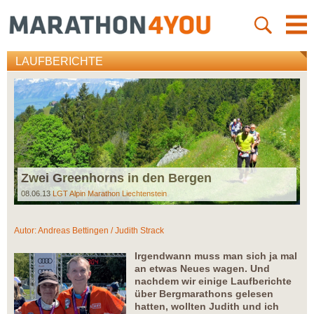
LAUFBERICHTE
Zwei Greenhorns in den Bergen
08.06.13
LGT Alpin Marathon Liechtenstein
Autor:
Andreas Bettingen / Judith Strack
Irgendwann muss man sich ja mal
an etwas Neues wagen. Und
nachdem wir einige Laufberichte
über Bergmarathons gelesen
hatten, wollten Judith und ich