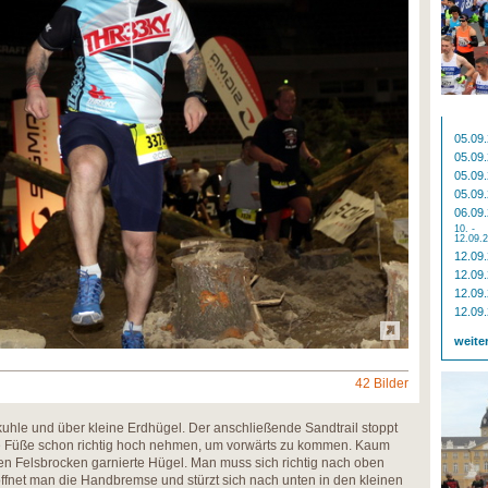
05.09
05.09
05.09
05.09
06.09
10. -
12.09.
12.09
12.09
12.09
12.09
weite
42 Bilder
hkuhle und über kleine Erdhügel. Der anschließende Sandtrail stoppt
e Füße schon richtig hoch nehmen, um vorwärts zu kommen. Kaum
cken Felsbrocken garnierte Hügel. Man muss sich richtig nach oben
ffnet man die Handbremse und stürzt sich nach unten in den kleinen