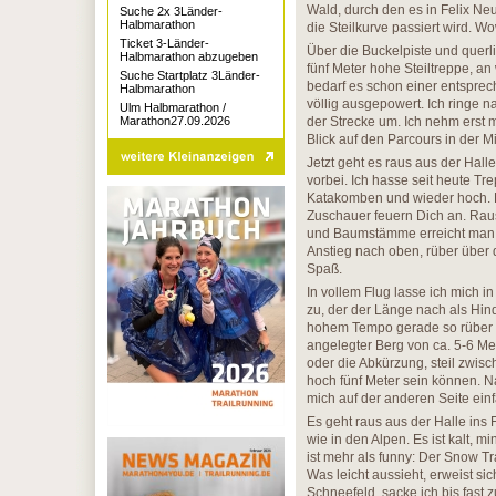
Wald, durch den es in Felix Ne
Suche 2x 3Länder-
Halbmarathon
die Steilkurve passiert wird. Wow
Ticket 3-Länder-
Über die Buckelpiste und quer
Halbmarathon abzugeben
fünf Meter hohe Steiltreppe, an 
Suche Startplatz 3Länder-
bedarf es schon einer entspre
Halbmarathon
völlig ausgepowert. Ich ringe na
Ulm Halbmarathon /
Marathon27.09.2026
der Strecke um. Ich nehm erst
Blick auf den Parcours in der Mi
Jetzt geht es raus aus der Hall
vorbei. Ich hasse seit heute Tr
Katakomben und wieder hoch. Da
Zuschauer feuern Dich an. Rau
und Baumstämme erreicht man ei
Anstieg nach oben, rüber über d
Spaß.
In vollem Flug lasse ich mich 
zu, der der Länge nach als Hin
hohem Tempo gerade so rüber ret
angelegter Berg von ca. 5-6 Me
oder die Abkürzung, steil zwisc
hoch fünf Meter sein können. Na
mich auf der anderen Seite einf
Es geht raus aus der Halle ins 
wie in den Alpen. Es ist kalt, m
ist mehr als funny: Der Snow T
Was leicht aussieht, erweist s
Schneefeld, sacke ich bis fast