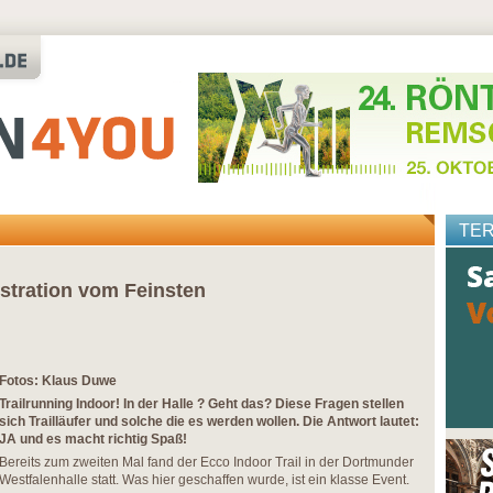
TE
stration vom Feinsten
Fotos: Klaus Duwe
Trailrunning Indoor! In der Halle ? Geht das? Diese Fragen stellen
sich Trailläufer und solche die es werden wollen. Die Antwort lautet:
JA und es macht richtig Spaß!
Bereits zum zweiten Mal fand der Ecco Indoor Trail in der Dortmunder
Westfalenhalle statt. Was hier geschaffen wurde, ist ein klasse Event.