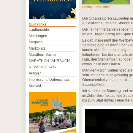
Franky Freerunner
Die Organisatoren zauberten ein
Außenfläche um eine Strecke zu 
Quicklinks
Die Teilnehmerzahlen stiegen b
Laufberichte
an drei Tagen richtig viel Spa
Meldungen
Es gab insgesamt drei Wettbewe
Magazin
Samstag ging es dann über vi
Marktplatz
konnte sich für einen einzigen
Marathon-Suche
teilnehmen, bei der man alle d
Run, den Stirnlampenlauf oder 
MARATHON JAHRBUCH
etwas los in den Hallen.
NEWS MAGAZIN
Man denkt sich vielleicht so al
Autoren
sein. Ich habe mich gewaltig g
Impressum / Datenschutz
Oberschenkel vor lauter Lakta
Sauerstoffzelt.
Kontakt
Ich startete am Samstag und ma
im Zehn-Sec-Takt auf die Streck
bis zum Start runter. Feuer frei