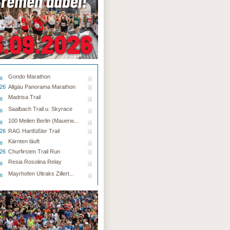
Gondo Marathon
26
.26
Allgäu Panorama Marathon
Madrisa Trail
26
Saalbach Trail u. Skyrace
26
100 Meilen Berlin (Mauerw...
26
.26
RAG Hartfüßler Trail
Kärnten läuft
26
.26
Churfirsten Trail Run
Resia Rosolina Relay
26
Mayrhofen Ultraks Zillert...
26