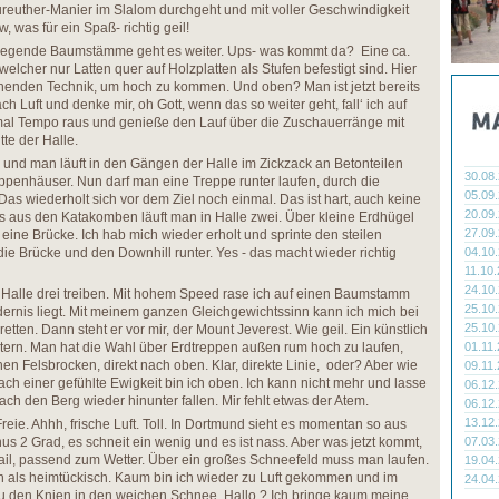
ureuther-Manier im Slalom durchgeht und mit voller Geschwindigkeit
, was für ein Spaß- richtig geil!
liegende Baumstämme geht es weiter. Ups- was kommt da? Eine ca.
welcher nur Latten quer auf Holzplatten als Stufen befestigt sind. Hier
chenden Technik, um hoch zu kommen. Und oben? Man ist jetzt bereits
ch Luft und denke mir, oh Gott, wenn das so weiter geht, fall‘ ich auf
 mal Tempo raus und genieße den Lauf über die Zuschauerränge mit
tte der Halle.
e und man läuft in den Gängen der Halle im Zickzack an Betonteilen
30.08
eppenhäuser. Nun darf man eine Treppe runter laufen, durch die
05.09
s wiederholt sich vor dem Ziel noch einmal. Das ist hart, auch keine
20.09
s aus den Katakomben läuft man in Halle zwei. Über kleine Erdhügel
27.09
ne Brücke. Ich hab mich wieder erholt und sprinte den steilen
ie Brücke und den Downhill runter. Yes - das macht wieder richtig
04.10
11.10
24.10
in Halle drei treiben. Mit hohem Speed rase ich auf einen Baumstamm
25.10
dernis liegt. Mit meinem ganzen Gleichgewichtssinn kann ich mich bei
25.10
ten. Dann steht er vor mir, der Mount Jeverest. Wie geil. Ein künstlich
tern. Man hat die Wahl über Erdtreppen außen rum hoch zu laufen,
01.11
hen Felsbrocken, direkt nach oben. Klar, direkte Linie, oder? Aber wie
09.11
ch einer gefühlte Ewigkeit bin ich oben. Ich kann nicht mehr und lasse
06.12
ach den Berg wieder hinunter fallen. Mir fehlt etwas der Atem.
06.12
13.12
Freie. Ahhh, frische Luft. Toll. In Dortmund sieht es momentan so aus
inus 2 Grad, es schneit ein wenig und es ist nass. Aber was jetzt kommt,
07.03
rail, passend zum Wetter. Über ein großes Schneefeld muss man laufen.
19.04
ich als heimtückisch. Kaum bin ich wieder zu Luft gekommen und im
24.04
 zu den Knien in den weichen Schnee. Hallo ? Ich bringe kaum meine