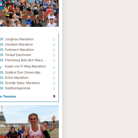
.26
Jungfrau-Marathon
.26
Usedom-Marathon
.26
Fehmarn-Marathon
.26
Torlauf Dachstein
.26
Flensburg liebt dich Mara...
Kopie von P-Weg Marathon
26
.26
Südtirol Drei Zinnen Alpi...
.26
Erfurt Marathon
.26
Scholle Natur Marathon
.26
Südthüringentrail
re Termine