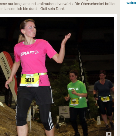
weite
me nur langsam und kraftraubend vorwärts. Die Oberschenkel brüllen
n lassen. Ich bin durch. Gott sein Dank.