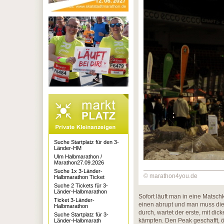
Suche Startplatz für den 3-
Länder-HM
Ulm Halbmarathon /
Marathon27.09.2026
Suche 1x 3-Länder-
© marathon4you.de
Halbmarathon Ticket
Suche 2 Tickets für 3-
Länder-Halbmarathon
Sofort läuft man in eine Matsc
Ticket 3-Länder-
einen abrupt und man muss di
Halbmarathon
durch, wartet der erste, mit di
Suche Startplatz für 3-
kämpfen. Den Peak geschafft, ö
Länder-Halbmarath