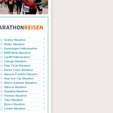
.26
Sydney Marathon
.26
Médoc Marathon
.26
Kopenhagen Halbmarathon
.26
BMW Berlin-Marathon
.26
Cardiff Halbmarathon
.26
Chicago Marathon
.26
Polar Circle Marathon
.26
Marine Corps Marathon
.26
Mainova Frankfurt Maratho...
.26
New York City Marathon
.26
Athens Authentic Marathon
.26
Valencia Marathon
.26
Shanghai Marathon
.26
Honolulu Marathon
.27
Tokio Marathon
.27
Boston Marathon
.27
London Marathon