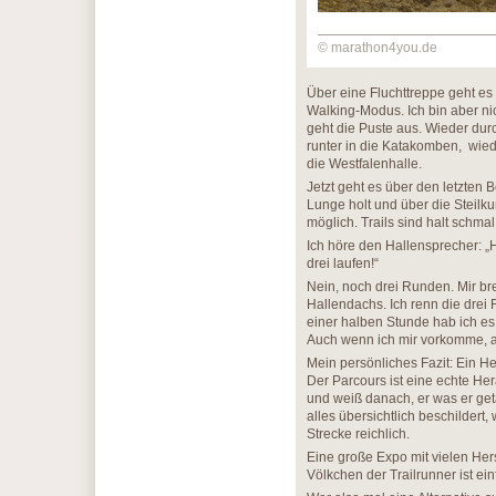
© marathon4you.de
Über eine Fluchttreppe geht es
Walking-Modus. Ich bin aber nic
geht die Puste aus. Wieder du
runter in die Katakomben, wie
die Westfalenhalle.
Jetzt geht es über den letzten
Lunge holt und über die Steilku
möglich. Trails sind halt schma
Ich höre den Hallensprecher: „
drei laufen!“
Nein, noch drei Runden. Mir br
Hallendachs. Ich renn die drei
einer halben Stunde hab ich es 
Auch wenn ich mir vorkomme, al
Mein persönliches Fazit: Ein H
Der Parcours ist eine echte He
und weiß danach, er was er geta
alles übersichtlich beschildert,
Strecke reichlich.
Eine große Expo mit vielen Her
Völkchen der Trailrunner ist ei