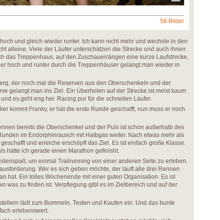
56 Bilder
 hoch und gleich wieder runter. Ich kann nicht mehr und wechsle in den
ht alleine. Viele der Läufer unterschätzen die Strecke und auch ihnen
rch das Treppenhaus, auf den Zuschauerrängen eine kurze Laufstrecke,
der hoch und runter durch die Treppenhäuser gelangt man wieder in
 Berg, der noch mal die Reserven aus den Oberschenkeln und der
rve gelangt man ins Ziel. Ein Überholen auf der Strecke ist meist kaum
l und es geht eng her. Racing pur für die schnellen Läufer.
Hier kommt Franky, er hat die erste Runde geschafft, nun muss er noch
ennen bereits die Oberschenkel und der Puls ist schon außerhalb des
 Runden im Endorphinrausch mit Halbgas weiter. Nach etwas mehr als
geschafft und erreiche erschöpft das Ziel. Es ist einfach große Klasse.
s hätte ich gerade einen Marathon gefinisht.
eidenspaß, um einmal Trailrunning von einer anderen Seite zu erleben.
rausforderung. Wer es sich geben möchte, der läuft alle drei Rennen
n hat. Ein tolles Wochenende mit einer guten Organisation. Es ist
 wo was zu finden ist. Verpflegung gibt es im Zielbereich und auf der
stellern lädt zum Bummeln, Testen und Kaufen ein. Und das bunte
nfach erlebenswert.