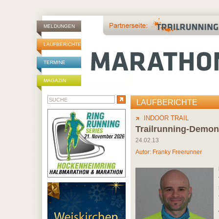
MELDUNGEN
LAUFBERICHTE
TERMINE
MAGAZIN
LAUFBERICHTE
INDOOR TRAIL
Trailrunning-Demon
24.02.13
Autor:
Franky Freerunner