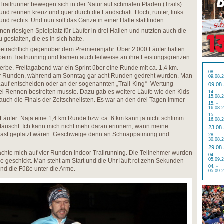
Trailrunner bewegen sich in der Natur auf schmalen Pfaden (Trails)
und rennen kreuz und quer durch die Landschaft. Hoch, runter, links
und rechts. Und nun soll das Ganze in einer Halle stattfinden.
en riesigen Spielplatz für Läufer in drei Hallen und nutzten auch die
gestalten, die es in sich hatte.
eträchtlich gegenüber dem Premierenjahr. Über 2.000 Läufer hatten
ß beim Trailrunning und kamen auch teilweise an ihre Leistungsgrenzen.
rbe. Freitagabend war ein Sprint über eine Runde mit ca. 1,4 km.
08. -
er Runden, während am Sonntag gar acht Runden gedreht wurden. Man
09.08.
 Lauf entscheiden oder an der sogenannten „Trail-King“- Wertung
09.08
rei Rennen bestreiten musste. Dazu gab es weitere Läufe wie den Kids-
14. -
15.08.
auch die Finals der Zeitschnellsten. Es war an den drei Tagen immer
15. -
16.08.
15. -
s Läufer: Naja eine 1,4 km Runde bzw. ca. 6 km kann ja nicht schlimm
16.08.
etäuscht. Ich kann mich nicht mehr daran erinnern, wann meine
23.08
t fast geplatzt wären. Geschweige denn an Schnappatmung und
28. -
30.08.
29.08
chte mich auf vier Runden Indoor Trailrunning. Die Teilnehmer wurden
04. -
05.09.
e geschickt. Man steht am Start und die Uhr läuft rot zehn Sekunden
04. -
 und die Füße unter die Arme.
05.09.