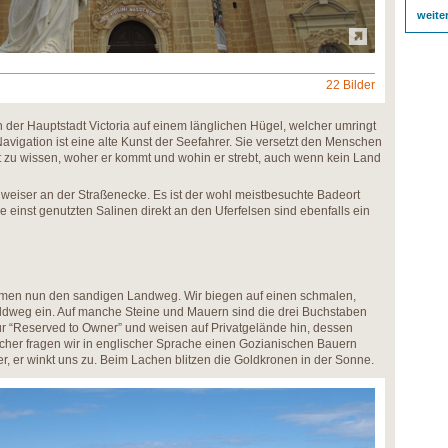
weite
22 Bilder
h der Hauptstadt Victoria auf einem länglichen Hügel, welcher umringt
avigation ist eine alte Kunst der Seefahrer. Sie versetzt den Menschen
eit zu wissen, woher er kommt und wohin er strebt, auch wenn kein Land
weiser an der Straßenecke. Es ist der wohl meistbesuchte Badeort
ie einst genutzten Salinen direkt an den Uferfelsen sind ebenfalls ein
umen nun den sandigen Landweg. Wir biegen auf einen schmalen,
eldweg ein. Auf manche Steine und Mauern sind die drei Buchstaben
ür “Reserved to Owner” und weisen auf Privatgelände hin, dessen
nsicher fragen wir in englischer Sprache einen Gozianischen Bauern
r, er winkt uns zu. Beim Lachen blitzen die Goldkronen in der Sonne.