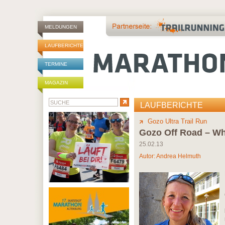
MELDUNGEN
LAUFBERICHTE
TERMINE
MAGAZIN
LAUFBERICHTE
Gozo Ultra Trail Run
Gozo Off Road – Whe
25.02.13
Autor:
Andrea Helmuth