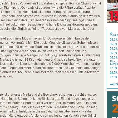
aus dem Meer. Vor dem im 18. Jahrhundert gebauten Fort Chambray mit
n Pfarrkirche „Our Lady of Lourdes“ wird die Fähre vertäut. Yachten
 kleinen Hafen, kleine Kalksteinhäuser ranken sich an die ruppige
Fähre schlürfen Ströme von Touristen in Shorts, Sandalen und weißen
Insel, um gleich darauf im Inneren in einen der Sightseeing-Busse zu
nen Insel bekommen Besucher eine hohe Dichte an Hotspots geboten.
s sein, die jährlich auf einen Tagesausflug von Malta aus herüber
04. -
05.09.
etet auch viele Möglichkeiten für Outdooraktivitäten. Einige der
05.09
 nur schwer zugänglich. Die beste Möglichkeit, zu den Geheimnissen
05.09
il-Laufen. Für die vielen Touristen sicherlich nicht ganz so bequem wie
05.09
r dafür gespickt mit einem Hauch von Freiheit und Abenteuer -
05.09
groß genug für jede Menge Fun. Mit 67 Quadratkilometern Ausdehnung
06.09
 Malta. Sie ist nur 14 Kilometer lang und halb so breit. Sie hat vierzehn
10. -
akter, in denen jeweils nicht mehr als 2.000 Menschen wohnen, nur drei
12.09.
lforn - liegen am Meer. Kaum sichtbar durch das Getümmel am Anleger,
12.09
inienbusses 322. Zehn Kilometer fährt man mit dieser Linie direkt vom
12.09
rsalforn.
12.09
weite
zo ist grüner als Malta und die Bewohner scheinen es nicht ganz so
r Hauptinsel. Schon der kurze Blick auf das Eiland macht Lust, es zu
oren im bunten Sportler-Outfit vor der Basilika Mariä Geburt in dem
h: "Schaara"). Es ist eine der größten Gemeinden von Gozo und man
elten Teil der Insel, denn die megalithischen Überreste - wie die
n der Nähe entdeckt. Anstelle von maltesischen Verkehrsgewühl ist