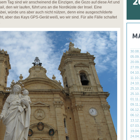
esem Tag sind wir anscheinend die Einzigen, die Gozo auf diese Art und
l, den wir laufen, führt uns an die Nordküste der Insel. Eine
bei, würde uns aber auch nicht nützen, denn eine ausgeschilderte
t, aber das Kays GPS-Gerät weiß, wo wir sind. Für alle Fälle schaltet
.
30.08
05.09
20.09
27.09
04.10
11.10
24.10
25.10
25.10
01.11
09.11
06.12
06.12
13.12
07.03
19.04
24.04