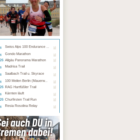
Swiss Alps 100 Endurance ...
26
Gondo Marathon
26
.26
Allgäu Panorama Marathon
Madrisa Trail
26
Saalbach Trail u. Skyrace
26
100 Meilen Berlin (Mauerw...
26
.26
RAG Hartfüßler Trail
Kärnten läuft
26
.26
Churfirsten Trail Run
Resia Rosolina Relay
26