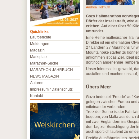
Andrea Helmuth
Gozo Halbmarathon vorwiegend
Dörfer der Insel streift, wird
erleben. Auf einer über 50 Ki
umrundet.
Quicklinks
Laufberichte
Eine Reihe maltesischer Trailr
Direktor ist ein ehemaliger Oly
Meldungen
27 Ländern 27 Marathons für wo
Magazin
Mountainbike starten zu können.
Marktplatz
ankommen ist das Ziel. Ideal i
dort noch angenehme Temperatur
Marathon-Suche
Unser Interesse ist geweckt, d
MARATHON JAHRBUCH
ausfallen und machen uns auf,
NEWS MAGAZIN
Autoren
Übers Meer
Impressum / Datenschutz
Kontakt
Gozo bedeutet "Freude" auf Kast
gelegen zwischen Europa und A
miteinander verbunden.
Trotz der Sonne ist der Fahrtwi
bequem, von Malta aus durch 
mit zwei Engländern ins Gesprä
den Tag zur Besichtigung der In
auch sportlich laufend zu entd
Dreißig Autofährminuten, bezi