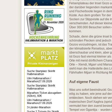
Felsenplateau der Insel Gozo 
der darüber liegenden markante
und Fischerboote liegen in dem
Küste. Aus dem großen Tor der 
Socken zur Stippvisite auf die 
verschwinden. Auf dieser klei
Über 300.000 Besucher sollen e
kommen.
Schade, denn die grüne Insel bi
schönsten Flecken sind jedoch
Gozos vorzudringen, ist das Tra
der klimatisierte Reisebus, abe
überschaubar und klein, aber 
ist Gozo fast viermal kleiner als
Orte mit meist dörflichem Char
Orte – Xlendi, Mgarr und Marsa
sieht man die Haltestelle des L
Suche Startplatz Skinfit
Fährhafen Mġarr in Richtung Ma
Halbmarathon
Ulm Halbmarathon /
Auf eigene Faust
Marathon27.09.2026
Suche Startplatz Skinfit
Halbmarathon
Was uns sofort beeindruckt: Go
Marathon-Ticket abzugeben
eilig zu haben, wie jene auf de
(42km), 60€
entdecken. Noch stehen wir verl
Ulm Halbmarathon /
malerischen Dorf Xaghra (spric
Marathon27.09.2026
vermutet hier den zuerst besied
3-Länder-Marathon
Tempel von Ġgantija - wurden i
Suche 2 Tickets für Skinfit