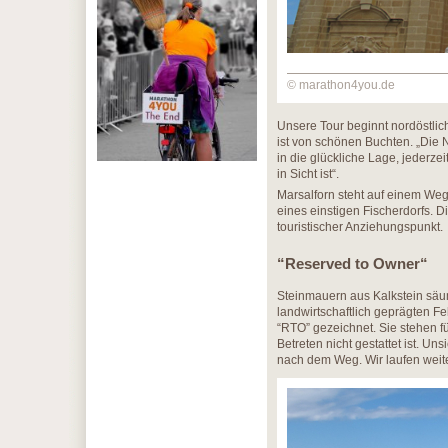
© marathon4you.de
Unsere Tour beginnt nordöstlic
ist von schönen Buchten. „Die N
in die glückliche Lage, jederz
in Sicht ist“.
Marsalforn steht auf einem Weg
eines einstigen Fischerdorfs. D
touristischer Anziehungspunkt.
“Reserved to Owner“
Steinmauern aus Kalkstein sä
landwirtschaftlich geprägten F
“RTO” gezeichnet. Sie stehen f
Betreten nicht gestattet ist. U
nach dem Weg. Wir laufen weite