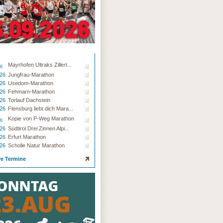
Mayrhofen Ultraks Zillert...
26
.26
Jungfrau-Marathon
.26
Usedom-Marathon
.26
Fehmarn-Marathon
.26
Torlauf Dachstein
.26
Flensburg liebt dich Mara...
Kopie von P-Weg Marathon
26
.26
Südtirol Drei Zinnen Alpi...
.26
Erfurt Marathon
.26
Scholle Natur Marathon
re Termine