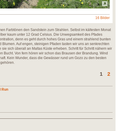
16 Bilder
men Farbtönen den Sandstein zum Strahlen. Selbst im kältesten Monat
silber kaum unter 12 Grad Celsius. Die Unwegsamkeit des Pfades
ntration, denn es geht durch hohes Gras und einem strahlend bunten
 Blumen. Auf engen, steinigen Pfaden tasten wir uns an senkrechten
sie sich überall an Maltas Küste erheben. Schritt für Schritt nähern wir
igen Bucht. Von fern hören wir schon das Brausen der Brandung. Wind
haft. Kein Wunder, dass die Gewässer rund um Gozo zu den besten
 gehören.
1
2
l Run