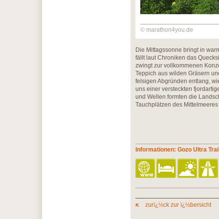
© marathon4you.de
Die Mittagssonne bringt in war
fällt laut Chroniken das Queck
zwingt zur vollkommenen Konze
Teppich aus wilden Gräsern und
felsigen Abgründen entlang, wie 
uns einer versteckten fjordart
und Wellen formten die Landsc
Tauchplätzen des Mittelmeeres
Informationen: Gozo Ultra Trai
zurï¿½ck zur ï¿½bersicht