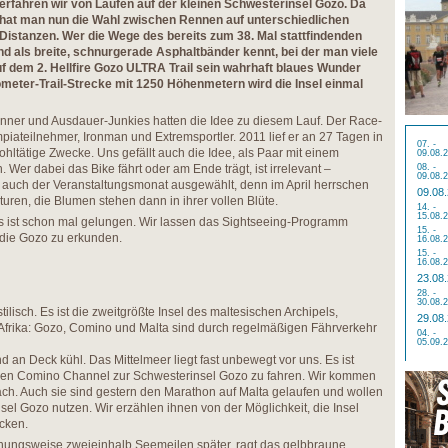
erfahren wir von Läufen auf der kleinen Schwesterinsel Gozo. Da
hat man nun die Wahl zwischen Rennen auf unterschiedlichen
Distanzen. Wer die Wege des bereits zum 38. Mal stattfindenden
 als breite, schnurgerade Asphaltbänder kennt, bei der man viele
 auf dem 2. Hellfire Gozo ULTRA Trail sein wahrhaft blaues Wunder
lometer-Trail-Strecke mit 1250 Höhenmetern wird die Insel einmal
unner und Ausdauer-Junkies hatten die Idee zu diesem Lauf. Der Race-
mpiateilnehmer, Ironman und Extremsportler. 2011 lief er an 27 Tagen in
07. -
hltätige Zwecke. Uns gefällt auch die Idee, als Paar mit einem
09.08.
 Wer dabei das Bike fährt oder am Ende trägt, ist irrelevant –
08. -
09.08.
st auch der Veranstaltungsmonat ausgewählt, denn im April herrschen
09.08
en, die Blumen stehen dann in ihrer vollen Blüte.
14. -
15.08.
as ist schon mal gelungen. Wir lassen das Sightseeing-Programm
15. -
 die Gozo zu erkunden.
16.08.
15. -
16.08.
23.08
28. -
30.08.
ilisch. Es ist die zweitgrößte Insel des maltesischen Archipels,
29.08
frika: Gozo, Comino und Malta sind durch regelmäßigen Fährverkehr
04. -
05.09.
nd an Deck kühl. Das Mittelmeer liegt fast unbewegt vor uns. Es ist
den Comino Channel zur Schwesterinsel Gozo zu fahren. Wir kommen
ch. Auch sie sind gestern den Marathon auf Malta gelaufen und wollen
sel Gozo nutzen. Wir erzählen ihnen von der Möglichkeit, die Insel
ecken.
ehungsweise zweieinhalb Seemeilen später, ragt das gelbbraune