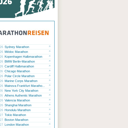
.26
Sydney Marathon
.26
Médoc Marathon
.26
Kopenhagen Halbmarathon
.26
BMW Berlin-Marathon
.26
Cardiff Halbmarathon
.26
Chicago Marathon
.26
Polar Circle Marathon
.26
Marine Corps Marathon
.26
Mainova Frankfurt Maratho...
.26
New York City Marathon
.26
Athens Authentic Marathon
.26
Valencia Marathon
.26
Shanghai Marathon
.26
Honolulu Marathon
.27
Tokio Marathon
.27
Boston Marathon
.27
London Marathon