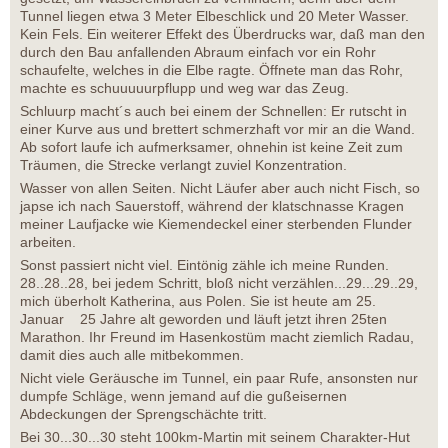
Tunnel liegen etwa 3 Meter Elbeschlick und 20 Meter Wasser.
Kein Fels. Ein weiterer Effekt des Überdrucks war, daß man den
durch den Bau anfallenden Abraum einfach vor ein Rohr
schaufelte, welches in die Elbe ragte. Öffnete man das Rohr,
machte es schuuuuurpflupp und weg war das Zeug.
Schluurp macht´s auch bei einem der Schnellen: Er rutscht in
einer Kurve aus und brettert schmerzhaft vor mir an die Wand.
Ab sofort laufe ich aufmerksamer, ohnehin ist keine Zeit zum
Träumen, die Strecke verlangt zuviel Konzentration.
Wasser von allen Seiten. Nicht Läufer aber auch nicht Fisch, so
japse ich nach Sauerstoff, während der klatschnasse Kragen
meiner Laufjacke wie Kiemendeckel einer sterbenden Flunder
arbeiten.
Sonst passiert nicht viel. Eintönig zähle ich meine Runden.
28..28..28, bei jedem Schritt, bloß nicht verzählen...29...29..29,
mich überholt Katherina, aus Polen. Sie ist heute am 25.
Januar 25 Jahre alt geworden und läuft jetzt ihren 25ten
Marathon. Ihr Freund im Hasenkostüm macht ziemlich Radau,
damit dies auch alle mitbekommen.
Nicht viele Geräusche im Tunnel, ein paar Rufe, ansonsten nur
dumpfe Schläge, wenn jemand auf die gußeisernen
Abdeckungen der Sprengschächte tritt.
Bei 30...30...30 steht 100km-Martin mit seinem Charakter-Hut