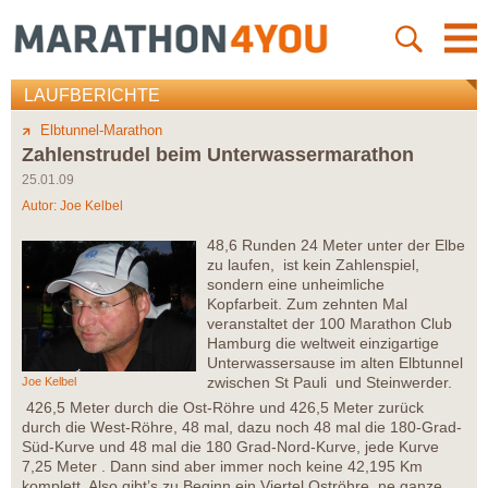
LAUFBERICHTE
Elbtunnel-Marathon
Zahlenstrudel beim Unterwassermarathon
25.01.09
Autor:
Joe Kelbel
48,6 Runden 24 Meter unter der Elbe
zu laufen, ist kein Zahlenspiel,
sondern eine unheimliche
Kopfarbeit. Zum zehnten Mal
veranstaltet der 100 Marathon Club
Hamburg die weltweit einzigartige
Unterwassersause im alten Elbtunnel
zwischen St Pauli und Steinwerder.
Joe Kelbel
426,5 Meter durch die Ost-Röhre und 426,5 Meter zurück
durch die West-Röhre, 48 mal, dazu noch 48 mal die 180-Grad-
Süd-Kurve und 48 mal die 180 Grad-Nord-Kurve, jede Kurve
7,25 Meter . Dann sind aber immer noch keine 42,195 Km
komplett. Also gibt’s zu Beginn ein Viertel Oströhre, ne ganze