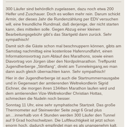
300 Läufer sind behördlich zugelassen, dazu noch etwa 200
Helfer und Zuschauer. Doch es wollen mehr rein. Darum schickt
Armin, der dieses Jahr die Rundenzählung per EDV versuchen
will, eine freundliche Rundmail, daß derjenige, der nicht starten
kann, dies mitteilen solle. Gegen Abzug einer kleinen
Bearbeitungsgebühr gibt’s das Startgeld dann zurück. Sehr
sympathisch!
Damit sich die Gäste schon mal beschnuppern können, gibts am
Samstag nachmittag eine kostenlose Hafenrundfahrt, einen
Informationsvortrag zum Ablauf des Marathons, sowie einen
Diavortrag von Jürgen über den Nordpolmarathon. Treffpunkt
Jugendherberge „Stintfang“, direkt am Tunneleingang,wo man
dann auch gleich übernachten kann. Sehr sympathisch!
Hier in der Jugendherberge ist auch die Startnummernausgabe
und in Gegenwart der amtierenden Weltrekordlerin Sigrid
Eichner, die morgen ihren 1344ten Marathon laufen wird und
dem amtierenden Vize-Weltrekordler Christian Hottas,
schmecken die Nudeln noch besser.
Sonntag 11 Uhr, eine sehr symphatische Startzeit. Das große
Thermometer auf Steinwerder Seite zeigt 6 Grad plus
an....innerhalb von 4 Stunden werden 300 Läufer den Tunnel
auf 9 Grad hochschwitzen. Die Luftfeuchtigkeit ist jetzt schon
enorm hoch, dadurch empfindet man es als unangenehm kalt.