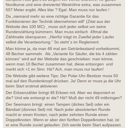
Nordkurve und eine dreiviertel Weströhre extra, was zusammen
507 Meter ergibt. Alles klar ? Egal. Man muss nur laufen !
Da „niemand mehr so eine richtige Garantie für das
Funktionieren der Technik übernehmen will“ (Zitat aus der
Website des 100 MC) , muss sich jeder selbst um seine
Rundenzählung kümmern. Man muss einfach 49mal die
Zählmatte überqueren. „Hierfür trägt im Zweifel jeder Läufer
selbst die Verantwortung.“ So steht´s im Reglement.
Man könne ja, da man 48 mal am Getränkestand vorbeikommt,
48 Becher sammeln. Als „Variante für Säufer, die bis 4 zählen
können“ wird auf der Website das geschrieben: man könne,
wenn man 10 Becher zusammen hat, diese entsorgen und
merkt sich +1 im Sinn. Hä? Ach, man muss nur laufen!
Die Website gibt weitere Tips: Der Polar-Uhr-Besitzer muss 50
mal auf den Rundenknopf drücken. Ja! Denn er muss ja die Uhr
beim Start erstmal aktivieren.
Der Erbsenzähler bringt 48 Erbsen mit. Aber wo deponiert er
die? Und wie entsorgt er die? Hä? Muß der nicht 49 mitbringen?
Der Seemann bringt einen Tampen (dickes Seil) oder ein
Bändsel (dünnes Seil) mit. Nach jeder absolvierten Runde
macht er einen Knoten, nach jeder zehnten Runde einen
Doppelknoten .Wenn er aber den fünften Doppelknoten hat, ist
er eine Runde zuviel gelaufen. (Ich werde beim Start aufpassen