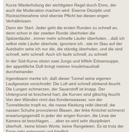
Kurze Wiederholung der wichtigsten Regel durch Enno, der
auch die Moderation machen wird: Eiserne Disziplin und
Rücksichtsnahme sind oberste Pflicht bei diesen engen
Verhältnissen.
Dann der Start. Jeder geht die ersten Runden zu schnell an,
denn schon in der zweiten Runde überholen die
Spitzenläufer...immer mehr schnelle Läufer überholen....daß ich
selbst viele Läufer überhole, ignoriere ich...wie im Stau auf der
Autobahn sehe ich nur die, die ständig überholen, und die sind
schnell, sehr schnell. Auch ich laufe schnell, zu schnell.
In der Süd-Kurve sitzen zwei Jungs und löffeln Erbsensuppe,
der appetitliche Duft bringt meinen Insulinhaushalt
durcheinander.
Irgendwann merke ich, daß dieser Tunnel seine eigenen
Laufgesetze vorschreibt: Die Luft wird schnell stinkend-feucht.
Die Lungen schmerzen, der Sauerstoff ist knapp. Der
Untergrund ist brechend hart, die Kurven sind glitschig feucht.
Von den Wänden rinnt das Kondenswasser, von der
Tunneldecke tropft es, die nasse Kleidung reibt überall, die
nassen Schuhe provozieren Blasen, der linke Knöchel schmerzt
erwartungsgemäß in jeder der engen Kurven, die Linse der
Kamera ist beschlagen......aber es wird sehr diszipliniert
überholt...keine bösen Worte, keine Rangeleien. Es ist trotz der
Enge sehr entspannt und friedlich.