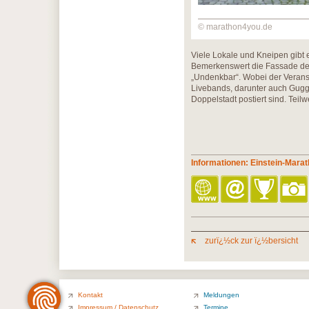
© marathon4you.de
Viele Lokale und Kneipen gibt 
Bemerkenswert die Fassade der 
„Undenkbar“. Wobei der Veranst
Livebands, darunter auch Gugg
Doppelstadt postiert sind. Teil
Informationen: Einstein-Mara
zurï¿½ck zur ï¿½bersicht
Kontakt
Meldungen
Impressum / Datenschutz
Termine