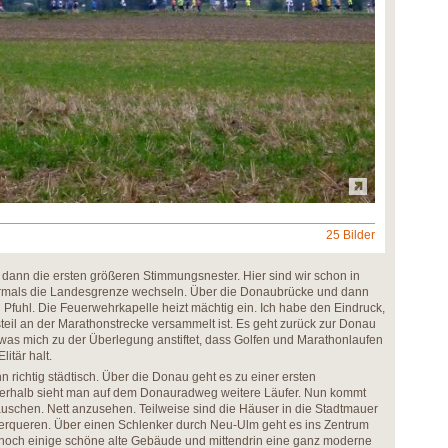
25 Bilder
n dann die ersten größeren Stimmungsnester. Hier sind wir schon in
rmals die Landesgrenze wechseln. Über die Donaubrücke und dann
Pfuhl. Die Feuerwehrkapelle heizt mächtig ein. Ich habe den Eindruck,
eil an der Marathonstrecke versammelt ist. Es geht zurück zur Donau
 was mich zu der Überlegung anstiftet, dass Golfen und Marathonlaufen
itär halt.
n richtig städtisch. Über die Donau geht es zu einer ersten
terhalb sieht man auf dem Donauradweg weitere Läufer. Nun kommt
Häuschen. Nett anzusehen. Teilweise sind die Häuser in die Stadtmauer
terqueren. Über einen Schlenker durch Neu-Ulm geht es ins Zentrum
s noch einige schöne alte Gebäude und mittendrin eine ganz moderne