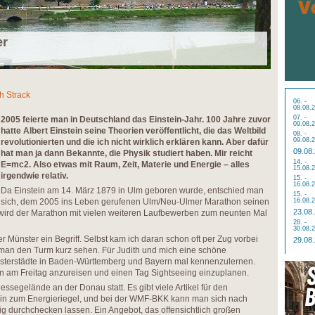
er
h Strack
06. -
08.08.
07. -
2005 feierte man in Deutschland das Einstein-Jahr. 100 Jahre zuvor
09.08.
hatte Albert Einstein seine Theorien veröffentlicht, die das Weltbild
08. -
09.08.
revolutionierten und die ich nicht wirklich erklären kann. Aber dafür
09.08
hat man ja dann Bekannte, die Physik studiert haben. Mir reicht
14. -
E=mc2. Also etwas mit Raum, Zeit, Materie und Energie – alles
15.08.
irgendwie relativ.
15. -
16.08.
Da Einstein am 14. März 1879 in Ulm geboren wurde, entschied man
15. -
sich, dem 2005 ins Leben gerufenen Ulm/Neu-Ulmer Marathon seinen
16.08.
23.08
ird der Marathon mit vielen weiteren Laufbewerben zum neunten Mal
28. -
30.08.
r Münster ein Begriff. Selbst kam ich daran schon oft per Zug vorbei
29.08
man den Turm kurz sehen. Für Judith und mich eine schöne
sterstädte in Baden-Württemberg und Bayern mal kennenzulernen.
hon am Freitag anzureisen und einen Tag Sightseeing einzuplanen.
segelände an der Donau statt. Es gibt viele Artikel für den
hin zum Energieriegel, und bei der WMF-BKK kann man sich nach
ig durchchecken lassen. Ein Angebot, das offensichtlich großen