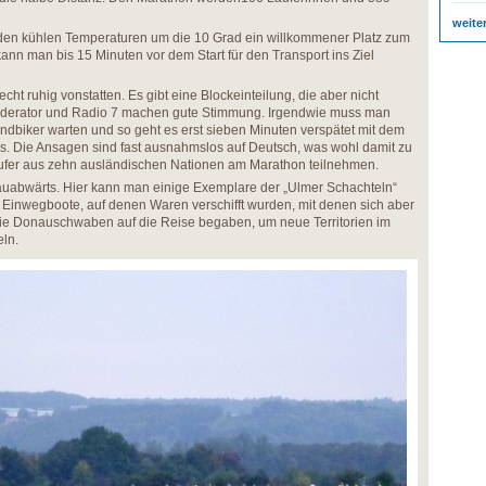
weite
 den kühlen Temperaturen um die 10 Grad ein willkommener Platz zum
ann man bis 15 Minuten vor dem Start für den Transport ins Ziel
echt ruhig vonstatten. Es gibt eine Blockeinteilung, die aber nicht
n Moderator und Radio 7 machen gute Stimmung. Irgendwie muss man
ndbiker warten und so geht es erst sieben Minuten verspätet mit dem
los. Die Ansagen sind fast ausnahmslos auf Deutsch, was wohl damit zu
äufer aus zehn ausländischen Nationen am Marathon teilnehmen.
nauabwärts. Hier kann man einige Exemplare der „Ulmer Schachteln“
 Einwegboote, auf denen Waren verschifft wurden, mit denen sich aber
ie Donauschwaben auf die Reise begaben, um neue Territorien im
ln.