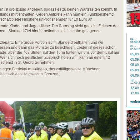
en ist großzügig angelegt, sodass es zu keinen Wartezeiten kommt. In
taltungsshirt enthalten. Gegen Aufpreis kann man ein Funktionshemd
chäft bietet Finisher-Funktionshemden für 10 Euro an.
aufende Kinder und Jugendliche. Der Samstag steht ganz im Zeichen der
ern. Start und Ziel hierfür befinden sich im nahe gelegenen
04. -
leparty. Eine große Portion ist im Startgeld enthalten und wir
05.09.
04. -
 essen und dann das Münster zu besichtigen. Leider ist dieses schon
05.09.
de, aber die 768 Stufen auf den Turm hätten wir uns vor dem Lauf am
05.09
Wer sich noch geistlichen Zuspruch holen will, kann an einem 42
05.09
dienst in St. Georg teilnehmen.
05.09
urigen Bierlokal ausklingen, das zufälligerweise Münchner
05.09
 hält sich das Heimweh in Grenzen.
06.09
10. -
12.09.
12.09
12.09
weite