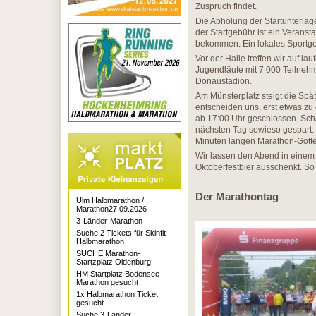
Zuspruch findet.
Die Abholung der Startunterlag
der Startgebühr ist ein Verans
bekommen. Ein lokales Sportges
Vor der Halle treffen wir auf l
Jugendläufe mit 7.000 Teilnehm
Donaustadion.
Am Münsterplatz steigt die Spätz
entscheiden uns, erst etwas zu
ab 17:00 Uhr geschlossen. Scha
nächsten Tag sowieso gespart. 
Minuten langen Marathon-Gottes
Wir lassen den Abend in einem 
Oktoberfestbier ausschenkt. So
Der Marathontag
Ulm Halbmarathon /
Marathon27.09.2026
3-Länder-Marathon
Suche 2 Tickets für Skinfit
Halbmarathon
SUCHE Marathon-
Startzplatz Oldenburg
HM Startplatz Bodensee
Marathon gesucht
1x Halbmarathon Ticket
gesucht
Suche 3-Länder-