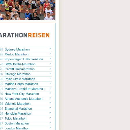
.26
Sydney Marathon
.26
Médoc Marathon
.26
Kopenhagen Halbmarathon
.26
BMW Berlin-Marathon
.26
Cardiff Halbmarathon
.26
Chicago Marathon
.26
Polar Circle Marathon
.26
Marine Corps Marathon
.26
Mainova Frankfurt Maratho...
.26
New York City Marathon
.26
Athens Authentic Marathon
.26
Valencia Marathon
.26
Shanghai Marathon
.26
Honolulu Marathon
.27
Tokio Marathon
.27
Boston Marathon
.27
London Marathon