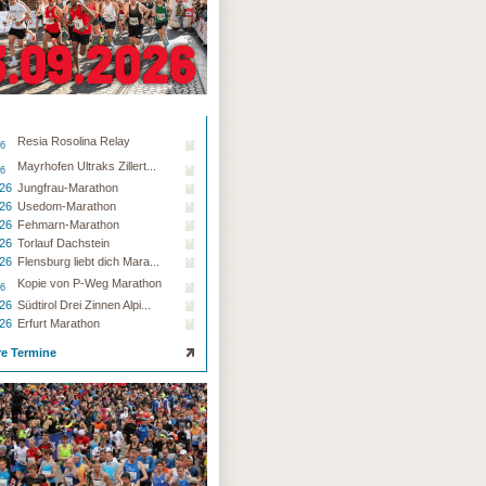
Resia Rosolina Relay
26
Mayrhofen Ultraks Zillert...
26
.26
Jungfrau-Marathon
.26
Usedom-Marathon
.26
Fehmarn-Marathon
.26
Torlauf Dachstein
.26
Flensburg liebt dich Mara...
Kopie von P-Weg Marathon
26
.26
Südtirol Drei Zinnen Alpi...
.26
Erfurt Marathon
re Termine