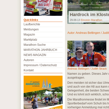
Hardrock im Klost
Quicklinks
29.09.13
Einstein-Marathon
Laufberichte
Meldungen
Autor:
Andreas Bettingen / Judit
Magazin
Marktplatz
Marathon-Suche
MARATHON JAHRBUCH
NEWS MAGAZIN
Autoren
Impressum / Datenschutz
Andreas Bettingen / Judith Strack
Kontakt
Namen zu geben. Dieses Jahr w
ausgetragen.
Den meisten ist sicher das Ulme
und auch von der A8 aus kann 
Gelegenheit, die beiden Schwe
Und es lohnt sich wirklich, sc
Die Marathonmesse findet im Mes
Sportlerbedarf vom Schuh bis 
vorheriger Anmeldung mal richt