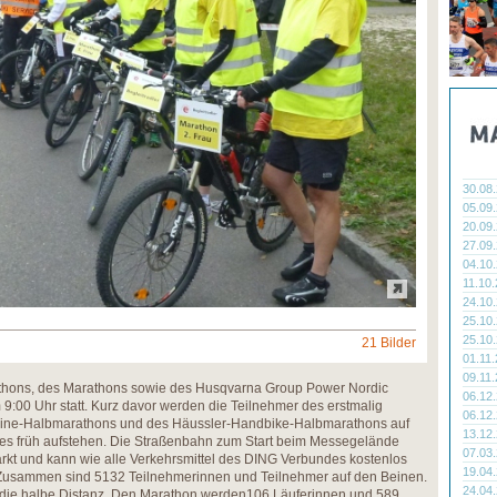
30.08
05.09
20.09
27.09
04.10
11.10
24.10
25.10
25.10
21 Bilder
01.11
09.11
athons, des Marathons sowie des Husqvarna Group Power Nordic
06.12
9:00 Uhr statt. Kurz davor werden die Teilnehmer des erstmalig
06.12
line-Halbmarathons und des Häussler-Handbike-Halbmarathons auf
13.12
t es früh aufstehen. Die Straßenbahn zum Start beim Messegelände
07.03
rkt und kann wie alle Verkehrsmittel des DING Verbundes kostenlos
19.04
s. Zusammen sind 5132 Teilnehmerinnen und Teilnehmer auf den Beinen.
24.04
er die halbe Distanz. Den Marathon werden106 Läuferinnen und 589