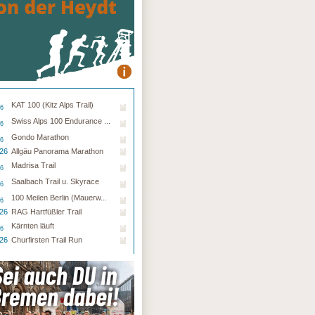
KAT 100 (Kitz Alps Trail)
26
Swiss Alps 100 Endurance ...
26
Gondo Marathon
26
.26
Allgäu Panorama Marathon
Madrisa Trail
26
Saalbach Trail u. Skyrace
26
100 Meilen Berlin (Mauerw...
26
.26
RAG Hartfüßler Trail
Kärnten läuft
26
.26
Churfirsten Trail Run