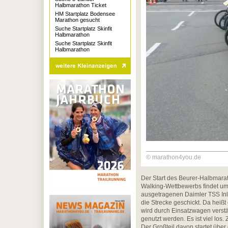
Halbmarathon Ticket
HM Startplatz Bodensee
Marathon gesucht
Suche Startplatz Skinfit
Halbmarathon
Suche Startplatz Skinfit
Halbmarathon
© marathon4you.de
Der Start des Beurer-Halbmar
Walking-Wettbewerbs findet um 
ausgetragenen Daimler TSS In
die Strecke geschickt. Da heiß
wird durch Einsatzwagen verstä
genutzt werden. Es ist viel lo
Der Großteil davon startet üb