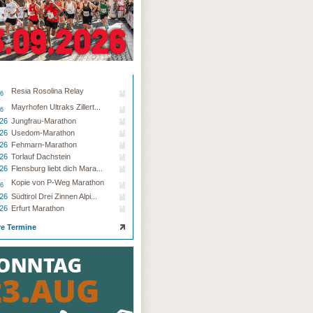
Resia Rosolina Relay
26
Mayrhofen Ultraks Zillert...
26
.26
Jungfrau-Marathon
.26
Usedom-Marathon
.26
Fehmarn-Marathon
.26
Torlauf Dachstein
.26
Flensburg liebt dich Mara...
Kopie von P-Weg Marathon
26
.26
Südtirol Drei Zinnen Alpi...
.26
Erfurt Marathon
re Termine