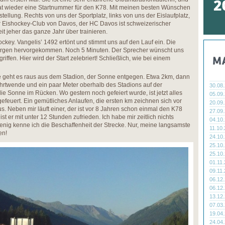
 hat wieder eine Startnummer für den K78. Mit meinen besten Wünschen
stellung. Rechts von uns der Sportplatz, links von uns der Eislaufplatz,
 Eishockey-Club von Davos, der HC Davos ist schweizerischer
it jeher das ganze Jahr über trainieren.
ockey. Vangelis’ 1492 ertönt und stimmt uns auf den Lauf ein. Die
Bergen hervorgekommen. Noch 5 Minuten. Der Sprecher wünscht uns
riffen. Hier wird der Start zelebriert! Schließlich, wie bei einem
 geht es raus aus dem Stadion, der Sonne entgegen. Etwa 2km, dann
hrtwende und ein paar Meter oberhalb des Stadions auf der
30.08
 Sonne im Rücken. Wo gestern noch gefeiert wurde, ist jetzt alles
05.09
efeuert. Ein gemütliches Anlaufen, die ersten km zeichnen sich vor
20.09
s. Neben mir läuft einer, der ist vor 8 Jahren schon einmal den K78
27.09
st er mit unter 12 Stunden zufrieden. Ich habe mir zeitlich nichts
04.10
nig kenne ich die Beschaffenheit der Strecke. Nur, meine langsamste
11.10
en!
24.10
25.10
25.10
01.11
09.11
06.12
06.12
13.12
07.03
19.04
24.04