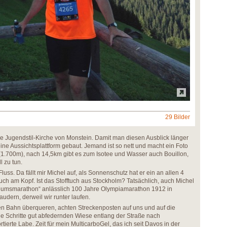
29 Bilder
ie Jugendstil-Kirche von Monstein. Damit man diesen Ausblick länger
ne Aussichtsplattform gebaut. Jemand ist so nett und macht ein Foto
(1.700m), nach 14,5km gibt es zum Isotee und Wasser auch Bouillon,
l zu tun.
uss. Da fällt mir Michel auf, als Sonnenschutz hat er ein an allen 4
uch am Kopf. Ist das Stofftuch aus Stockholm? Tatsächlich, auch Michel
ileumsmarathon“ anlässlich 100 Jahre Olympiamarathon 1912 in
audern, derweil wir runter laufen.
hen Bahn überqueren, achten Streckenposten auf uns und auf die
ie Schritte gut abfedernden Wiese entlang der Straße nach
ierte Labe. Zeit für mein MulticarboGel, das ich seit Davos in der