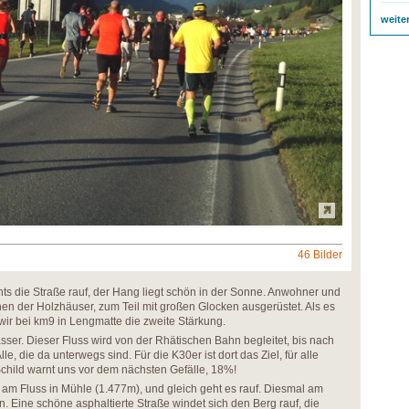
weite
46 Bilder
hts die Straße rauf, der Hang liegt schön in der Sonne. Anwohner und
en der Holzhäuser, zum Teil mit großen Glocken ausgerüstet. Als es
ir bei km9 in Lengmatte die zweite Stärkung.
sser. Dieser Fluss wird von der Rhätischen Bahn begleitet, bis nach
Alle, die da unterwegs sind. Für die K30er ist dort das Ziel, für alle
child warnt uns vor dem nächsten Gefälle, 18%!
 am Fluss in Mühle (1.477m), und gleich geht es rauf. Diesmal am
n. Eine schöne asphaltierte Straße windet sich den Berg rauf, die