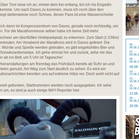
Über Tirol reise ich an, immer dem Inn entlang, bis ich ins Engadin
komme. Um nach Davos zu kommen, muss ich noch über den
iegt stellenweise noch Schnee, dieser Pass ist eine Wasserscheide
 ich dann im Kongresszentrum von Davos, gerade noch rechtzeitig, um
. Für die Marathonmesse selber habe ich keine Zeit mehr.
unschwer am überfüllten Hotelparkplatz zu erkennen. Zum Start (1.538m)
hminuten. Am Vorabend der Marathons wird in Davos gefeiert. Die
06. -
 Würste und Spieße werden gebraten, es gibt eisgekühltes Bier und
08.08.
 Snowboarderrampe. Ich gehe einmal hin und zurück, sehe mir das
07. -
09.08.
n ab ins Bett, um 5 Uhr ist Tagwache!
08. -
09.08.
ufveranstaltungen am Renntag das Frühstück bereits ab 5Uhr an und
09.08
ielen genutzt. Am Weg zum Start deutlich zu sehen: Es wird ein
14. -
dionachrichten bereiten uns auf extreme Hitze vor. Doch wohl nicht auf
15.08.
15. -
16.08.
chnell gefunden, Startnummern werden noch ausgegeben. Ich sehe
15. -
16.08.
 um, es sind ja auch einige M4Y-Reporter hier.
23.08
28. -
30.08.
29.08