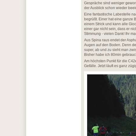
Gespräche sind weniger geworde
der Ausblick schon wieder beei
Eine fantastische Labestelle n
begrüßt. Einer hat eine ganze B
einem Strick und kann alle Gloc
einer gar nicht sein, dass er ni
Stimmung - vielen Dank! Ihr mac
Aus Spina raus endet der Asphal
Augen auf den Boden. Denn der is
super, ab und zu sieht man zwi
Bisher habe ich 80min gebrauc
Am höchsten Punkt für die C42e
Gefälle. Jetzt läuft es ganz zügi