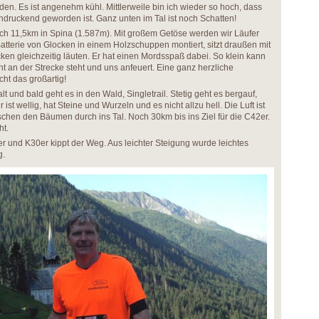
n. Es ist angenehm kühl. Mittlerweile bin ich wieder so hoch, dass
ndruckend geworden ist. Ganz unten im Tal ist noch Schatten!
ach 11,5km in Spina (1.587m). Mit großem Getöse werden wir Läufer
atterie von Glocken in einem Holzschuppen montiert, sitzt draußen mit
ken gleichzeitig läuten. Er hat einen Mordsspaß dabei. So klein kann
cht an der Strecke steht und uns anfeuert. Eine ganz herzliche
ht das großartig!
t und bald geht es in den Wald, Singletrail. Stetig geht es bergauf,
t wellig, hat Steine und Wurzeln und es nicht allzu hell. Die Luft ist
schen den Bäumen durch ins Tal. Noch 30km bis ins Ziel für die C42er.
ht.
r und K30er kippt der Weg. Aus leichter Steigung wurde leichtes
g.