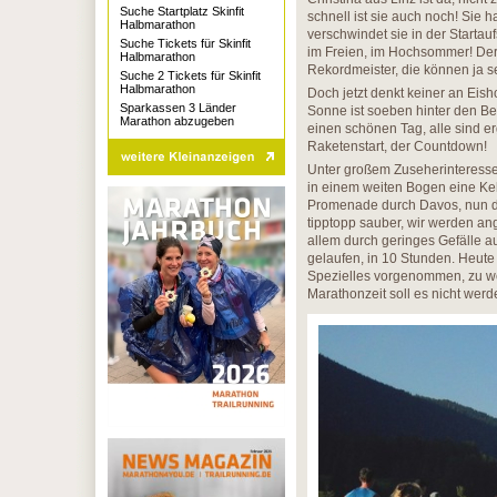
Suche Startplatz Skinfit
schnell ist sie auch noch! Sie
Halbmarathon
verschwindet sie in der Startauf
Suche Tickets für Skinfit
im Freien, im Hochsommer! Der
Halbmarathon
Rekordmeister, die können ja se
Suche 2 Tickets für Skinfit
Halbmarathon
Doch jetzt denkt keiner an Eish
Sparkassen 3 Länder
Sonne ist soeben hinter den 
Marathon abzugeben
einen schönen Tag, alle sind erg
Raketenstart, der Countdown!
Unter großem Zuseherinteresse
in einem weiten Bogen eine Ke
Promenade durch Davos, nun die
tipptopp sauber, wir werden ang
allem durch geringes Gefälle au
gelaufen, in 10 Stunden. Heute i
Spezielles vorgenommen, zu we
Marathonzeit soll es nicht werd