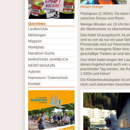
Herbert Orlinger
Flüelapass (2.383m). Da oben l
zwischen Donau und Rhein.
Quicklinks
Wenige Minuten vor 19 Uhr bin
Laufberichte
die Startnummer zu übernehmen
Meldungen
Das Hotel ist ausgebucht, ist 
sind es von da nur ein paar Ge
Magazin
Promenade wird zur Feiermeile:
Marktplatz
für zehn verwegene Rider eine
Marathon-Suche
geschäftige Treiben an und dan
MARATHON JAHRBUCH
Das Hotel bietet wegen der La
dieses Angebot wird auch von v
NEWS MAGAZIN
prachtvoller Tag werden, die Ra
Autoren
1.500m und höher!
Impressum / Datenschutz
Die Kleiderbeutelabgabe ist s
Kontakt
mich nach bekannten Gesichtern