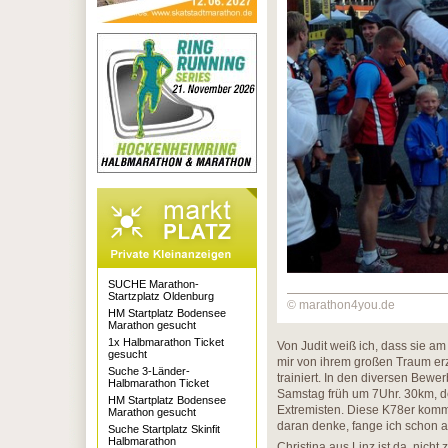
SUCHE Marathon-
Startzplatz Oldenburg
© marathon4you.de
HM Startplatz Bodensee
Marathon gesucht
1x Halbmarathon Ticket
Von Judit weiß ich, dass sie am
gesucht
mir von ihrem großen Traum erzä
Suche 3-Länder-
trainiert. In den diversen Bew
Halbmarathon Ticket
Samstag früh um 7Uhr. 30km, d
HM Startplatz Bodensee
Extremisten. Diese K78er komm
Marathon gesucht
daran denke, fange ich schon 
Suche Startplatz Skinfit
Halbmarathon
Christina aus Linz ist da, nicht