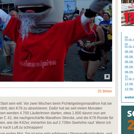
04. -
05.09.
04. -
05.09.
05.09
05.09
05.09
05.09
06.09
10. -
12.09.
12.09
12.09
35 Bilder
weite
 Start sein will. Vor zwei Wochen beim Fichtelgebirgsmarathon hat sie
hlt, den K78 zu absolvieren. Dafür hat sie seit vielen Monaten
erben werden 4.700 LäuferInnen starten, etwa 1.600 davon nun am
er C 42, die nachgeschärfte Marathon-Strecke, und die K78-Runde für
en, wie die K42er, immerhin bis auf 2.739m Seehöhe rauf. Wenn ich
an nach Luft zu schnappen!
 zum ersten Mal. Sie ist eine sehr erfahrene Ultramarathonläuferin, und