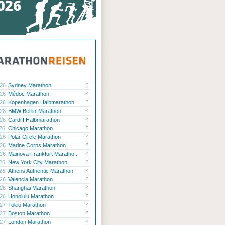
.26
Sydney Marathon
.26
Médoc Marathon
.26
Kopenhagen Halbmarathon
.26
BMW Berlin-Marathon
.26
Cardiff Halbmarathon
.26
Chicago Marathon
.26
Polar Circle Marathon
.26
Marine Corps Marathon
.26
Mainova Frankfurt Maratho...
.26
New York City Marathon
.26
Athens Authentic Marathon
.26
Valencia Marathon
.26
Shanghai Marathon
.26
Honolulu Marathon
.27
Tokio Marathon
.27
Boston Marathon
.27
London Marathon