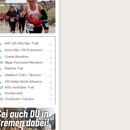
KAT 100 (Kitz Alps Trail)
26
Swiss Alps 100 Endurance ...
26
Gondo Marathon
26
.26
Allgäu Panorama Marathon
Madrisa Trail
26
Saalbach Trail u. Skyrace
26
100 Meilen Berlin (Mauerw...
26
.26
RAG Hartfüßler Trail
Kärnten läuft
26
.26
Churfirsten Trail Run