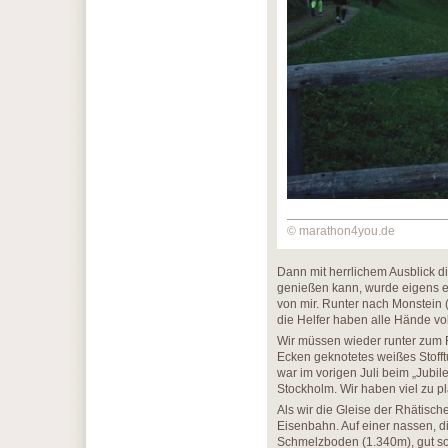
© marathon4you.de
Dann mit herrlichem Ausblick d
genießen kann, wurde eigens ei
von mir. Runter nach Monstein 
die Helfer haben alle Hände vol
Wir müssen wieder runter zum Fl
Ecken geknotetes weißes Stofft
war im vorigen Juli beim „Jub
Stockholm. Wir haben viel zu pl
Als wir die Gleise der Rhätisc
Eisenbahn. Auf einer nassen, d
Schmelzboden (1.340m), gut sort