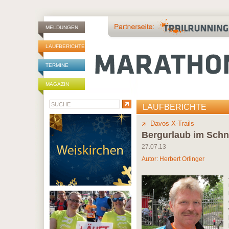
MELDUNGEN
LAUFBERICHTE
TERMINE
MAGAZIN
LAUFBERICHTE
Davos X-Trails
Bergurlaub im Schne
27.07.13
Autor:
Herbert Orlinger