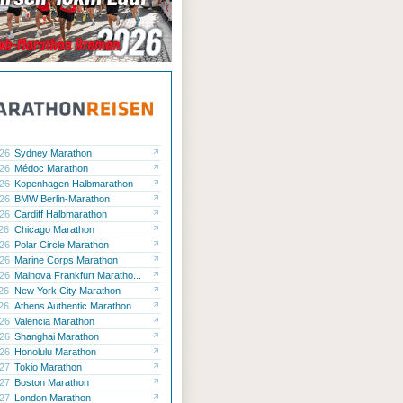
.26
Sydney Marathon
.26
Médoc Marathon
.26
Kopenhagen Halbmarathon
.26
BMW Berlin-Marathon
.26
Cardiff Halbmarathon
.26
Chicago Marathon
.26
Polar Circle Marathon
.26
Marine Corps Marathon
.26
Mainova Frankfurt Maratho...
.26
New York City Marathon
.26
Athens Authentic Marathon
.26
Valencia Marathon
.26
Shanghai Marathon
.26
Honolulu Marathon
.27
Tokio Marathon
.27
Boston Marathon
.27
London Marathon