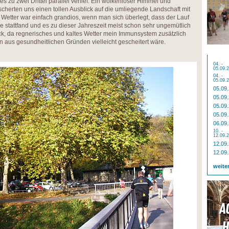
s zu zwei Drittel parallel verlief. Ein wolkenloser Himmel und
scherten uns einen tollen Ausblick auf die umliegende Landschaft mit
Wetter war einfach grandios, wenn man sich überlegt, dass der Lauf
stattfand und es zu dieser Jahreszeit meist schon sehr ungemütlich
ück, da regnerisches und kaltes Wetter mein Immunsystem zusätzlich
 aus gesundheitlichen Gründen vielleicht gescheitert wäre.
04. -
05.09.
04. -
05.09.
05.09
05.09
05.09
05.09
06.09
10. -
12.09.
12.09
12.09
weite