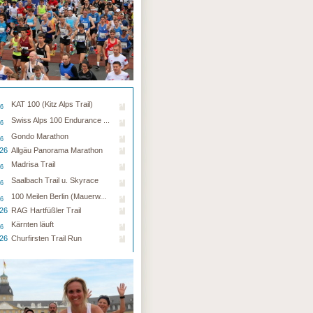
KAT 100 (Kitz Alps Trail)
26
Swiss Alps 100 Endurance ...
26
Gondo Marathon
26
.26
Allgäu Panorama Marathon
Madrisa Trail
26
Saalbach Trail u. Skyrace
26
100 Meilen Berlin (Mauerw...
26
.26
RAG Hartfüßler Trail
Kärnten läuft
26
.26
Churfirsten Trail Run