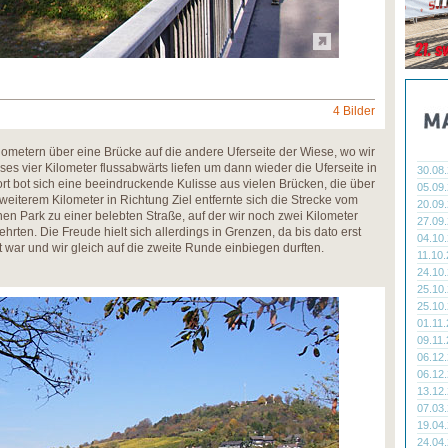
4 Bilder
lometern über eine Brücke auf die andere Uferseite der Wiese, wo wir
ses vier Kilometer flussabwärts liefen um dann wieder die Uferseite in
30.08
t bot sich eine beeindruckende Kulisse aus vielen Brücken, die über
05.09
eiterem Kilometer in Richtung Ziel entfernte sich die Strecke vom
20.09
en Park zu einer belebten Straße, auf der wir noch zwei Kilometer
27.09
hrten. Die Freude hielt sich allerdings in Grenzen, da bis dato erst
04.10
 war und wir gleich auf die zweite Runde einbiegen durften.
11.10
24.10
25.10
25.10
01.11
09.11
06.12
06.12
13.12
07.03
19.04
24.04