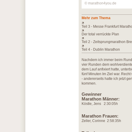
© marathon4you.de
Mehr zum Thema
Teil 3 - Messe Frankfurt Marath
Der total verrückte Plan
Teil 2 - Zeitsprungmarathon B
Teil 4 - Dublin Marathon
Nachdem ich immer beim Runden
vier Runden dem wohlverdienten
dem Lauf anfixiert hatte, unter
fünf Minuten Im Ziel war. Recht
- andererseits hatte ich jetzt 
kommen.
Gewinner
Marathon Männer:
Köstle, Jens 2:30:05h
Marathon Frauen:
Zeller, Corinne 2:58:35h