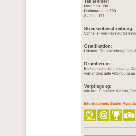
Teilnehmer:
Marathon: 300
Halbmarathon: 780
Staffeln: 171
Streckenbeschreibung:
Schneller Vier-Kurs auf befest
Gratifikation:
Urkunde, Trinkflaschengürtel, 
Drumherum:
Elektronische Zeitmessung; D
vorhanden; gute Anbindung an d
Verpflegung:
alle drei Kilometer: Wasser, Te
Informationen: Basler Marath