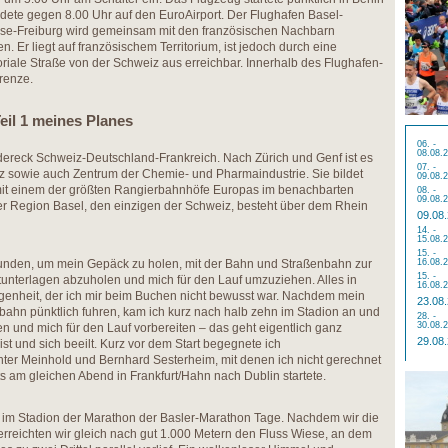
dete gegen 8.00 Uhr auf den EuroAirport. Der Flughafen Basel-
se-Freiburg wird gemeinsam mit den französischen Nachbarn
en. Er liegt auf französischem Territorium, ist jedoch durch eine
toriale Straße von der Schweiz aus erreichbar. Innerhalb des Flughafen-
grenze.
eil 1 meines Planes
06. -
08.08.
ndereck Schweiz-Deutschland-Frankreich. Nach Zürich und Genf ist es
07. -
eiz sowie auch Zentrum der Chemie- und Pharmaindustrie. Sie bildet
09.08.
it einem der größten Rangierbahnhöfe Europas im benachbarten
08. -
09.08.
er Region Basel, den einzigen der Schweiz, besteht über dem Rhein
09.08
14. -
15.08.
15. -
Stunden, um mein Gepäck zu holen, mit der Bahn und Straßenbahn zur
16.08.
15. -
rtunterlagen abzuholen und mich für den Lauf umzuziehen. Alles in
16.08.
genheit, der ich mir beim Buchen nicht bewusst war. Nachdem mein
23.08
ahn pünktlich fuhren, kam ich kurz nach halb zehn im Stadion an und
28. -
30.08.
 und mich für den Lauf vorbereiten – das geht eigentlich ganz
29.08
ist und sich beeilt. Kurz vor dem Start begegnete ich
er Meinhold und Bernhard Sesterheim, mit denen ich nicht gerechnet
its am gleichen Abend in Frankfurt/Hahn nach Dublin startete.
e im Stadion der Marathon der Basler-Marathon Tage. Nachdem wir die
erreichten wir gleich nach gut 1.000 Metern den Fluss Wiese, an dem