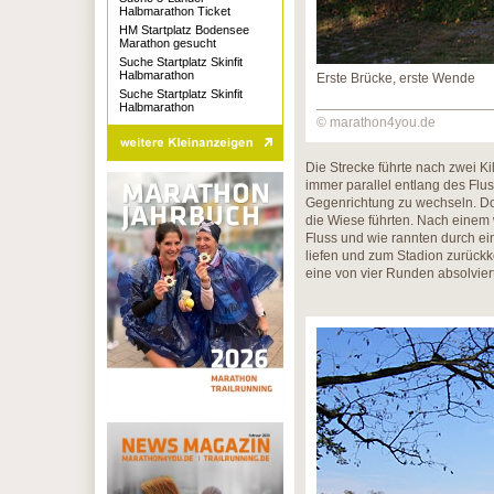
Halbmarathon Ticket
HM Startplatz Bodensee
Marathon gesucht
Suche Startplatz Skinfit
Halbmarathon
Erste Brücke, erste Wende
Suche Startplatz Skinfit
Halbmarathon
© marathon4you.de
Die Strecke führte nach zwei Ki
immer parallel entlang des Flus
Gegenrichtung zu wechseln. Dor
die Wiese führten. Nach einem w
Fluss und wie rannten durch ein
liefen und zum Stadion zurückke
eine von vier Runden absolviert