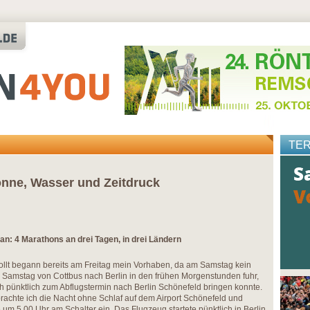
TE
onne, Wasser und Zeitdruck
an: 4 Marathons an drei Tagen, in drei Ländern
lt begann bereits am Freitag mein Vorhaben, da am Samstag kein
Samstag von Cottbus nach Berlin in den frühen Morgenstunden fuhr,
h pünktlich zum Abflugstermin nach Berlin Schönefeld bringen konnte.
rachte ich die Nacht ohne Schlaf auf dem Airport Schönefeld und
 um 5.00 Uhr am Schalter ein. Das Flugzeug startete pünktlich in Berlin