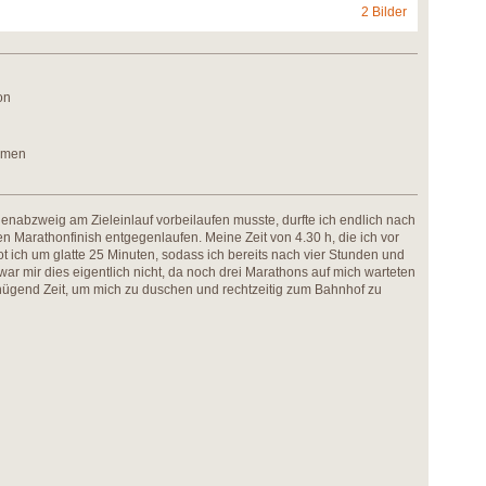
2 Bilder
on
remen
abzweig am Zieleinlauf vorbeilaufen musste, durfte ich endlich nach
 Marathonfinish entgegenlaufen. Meine Zeit von 4.30 h, die ich vor
bot ich um glatte 25 Minuten, sodass ich bereits nach vier Stunden und
 war mir dies eigentlich nicht, da noch drei Marathons auf mich warteten
genügend Zeit, um mich zu duschen und rechtzeitig zum Bahnhof zu