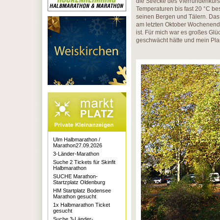
die Strecke des Vierrundenkurse
Temperaturen bis fast 20 °C be
seinen Bergen und Tälern. Das 
am letzten Oktober Wochenende 
ist. Für mich war es großes Gl
geschwächt hätte und mein Plan
Ulm Halbmarathon /
Marathon27.09.2026
3-Länder-Marathon
Suche 2 Tickets für Skinfit
Halbmarathon
SUCHE Marathon-
Startzplatz Oldenburg
HM Startplatz Bodensee
Marathon gesucht
1x Halbmarathon Ticket
gesucht
Suche 3-Länder-