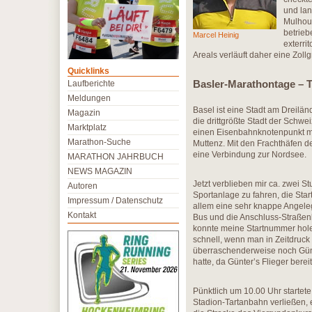
und lan
Mulhou
betrieb
Marcel Heinig
exterri
Areals verläuft daher eine Zoll
Quicklinks
Basler-Marathontage – T
Laufberichte
Meldungen
Basel ist eine Stadt am Dreilä
Magazin
die drittgrößte Stadt der Schw
Marktplatz
einen Eisenbahnknotenpunkt m
Marathon-Suche
Muttenz. Mit den Frachthäfen d
eine Verbindung zur Nordsee.
MARATHON JAHRBUCH
NEWS MAGAZIN
Jetzt verblieben mir ca. zwei 
Autoren
Sportanlage zu fahren, die Sta
Impressum / Datenschutz
allem eine sehr knappe Angele
Kontakt
Bus und die Anschluss-Straßenb
konnte meine Startnummer holen
schnell, wenn man in Zeitdruck 
überraschenderweise noch Günt
hatte, da Günter’s Flieger bere
Pünktlich um 10.00 Uhr startet
Stadion-Tartanbahn verließen, 