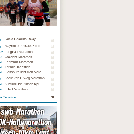
Resia Rosolina Relay
26
Mayrhofen Ultraks Zillert...
26
.26
Jungfrau-Marathon
.26
Usedom-Marathon
.26
Fehmarn-Marathon
.26
Torlauf Dachstein
.26
Flensburg liebt dich Mara...
Kopie von P-Weg Marathon
26
.26
Südtirol Drei Zinnen Alpi...
.26
Erfurt Marathon
re Termine