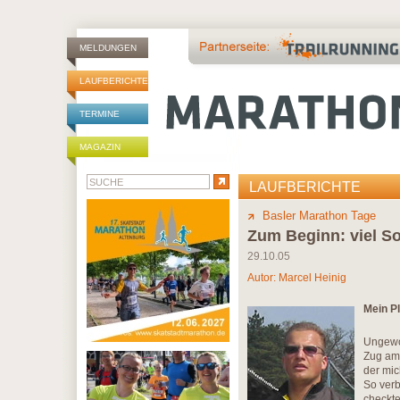
MELDUNGEN
LAUFBERICHTE
TERMINE
MAGAZIN
LAUFBERICHTE
Basler Marathon Tage
Zum Beginn: viel S
29.10.05
Autor:
Marcel Heinig
Mein Pl
Ungewol
Zug am 
der mic
So verb
checkte