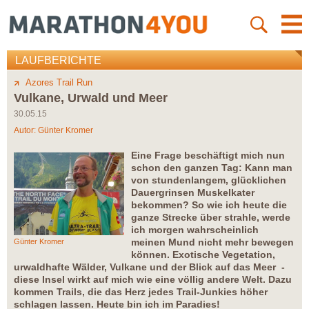
LAUFBERICHTE
Azores Trail Run
Vulkane, Urwald und Meer
30.05.15
Autor:
Günter Kromer
Eine Frage beschäftigt mich nun
schon den ganzen Tag: Kann man
von stundenlangem, glücklichen
Dauergrinsen Muskelkater
bekommen? So wie ich heute die
ganze Strecke über strahle, werde
ich morgen wahrscheinlich
meinen Mund nicht mehr bewegen
Günter Kromer
können. Exotische Vegetation,
urwaldhafte Wälder, Vulkane und der Blick auf das Meer -
diese Insel wirkt auf mich wie eine völlig andere Welt. Dazu
kommen Trails, die das Herz jedes Trail-Junkies höher
schlagen lassen. Heute bin ich im Paradies!