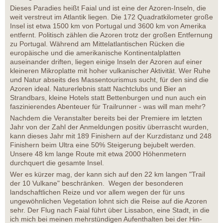
Dieses Paradies heißt Faial und ist eine der Azoren-Inseln, die
weit verstreut im Atlantik liegen. Die 172 Quadratkilometer große
Insel ist etwa 1500 km von Portugal und 3600 km von Amerika
entfernt. Politisch zählen die Azoren trotz der großen Entfernung
zu Portugal. Während am Mittelatlantischen Rücken die
europäische und die amerikanische Kontinentalplatten
auseinander driften, liegen einige Inseln der Azoren auf einer
kleineren Mikroplatte mit hoher vulkanischer Aktivität. Wer Ruhe
und Natur abseits des Massentourismus sucht, für den sind die
Azoren ideal. Naturerlebnis statt Nachtclubs und Bier an
Strandbars, kleine Hotels statt Bettenburgen und nun auch ein
faszinierendes Abenteuer für Trailrunner - was will man mehr?
Nachdem die Veranstalter bereits bei der Premiere im letzten
Jahr von der Zahl der Anmeldungen positiv überrascht wurden,
kann dieses Jahr mit 189 Finishern auf der Kurzdistanz und 248
Finishern beim Ultra eine 50% Steigerung bejubelt werden.
Unsere 48 km lange Route mit etwa 2000 Höhenmetern
durchquert die gesamte Insel.
Wer es kürzer mag, der kann sich auf den 22 km langen "Trail
der 10 Vulkane" beschränken. Wegen der besonderen
landschaftlichen Reize und vor allem wegen der für uns
ungewöhnlichen Vegetation lohnt sich die Reise auf die Azoren
sehr. Der Flug nach Faial führt über Lissabon, eine Stadt, in die
ich mich bei meinen mehrstündigen Aufenthalten bei der Hin-