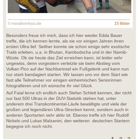
© marathon4you.de
15 Bilder
Besonders freue ich mich, dass ich hier wieder Edda Bauer
treffe, die ich kennen lernte, als sie vor einigen Jahren ihren
ersten Ultra lief. Seither konnte sie schon einige sehr exotische
Trails erleben, u.a. in Bhutan, Kambodscha und in der Namib-
Wüste. Ob sie heute das Ziel erreichen kann, ist leider sehr
ungewiss, denn vorgestern verletzte sie beim Abstieg vom
Vulkan Pico auf der Nachbarinsel ein Fußgelenk und kann nun
nur stark bandagiert starten. Wir lassen uns vor dem Start wie
fast alle Teilnehmer vor einigen einheimischen Seniorinnen
fotografieren und ich wünsche ihr viel Glück.
Auf Faial lerne ich endlich auch Stefan Schlett kennen, der nicht
nur fast 500 Ultras in der DUV-Statistik stehen hat, unter
anderem drei Transkontinental-Läufe bewältigte und viele der
großen und legendären Ultra-Strecken kennt, sondern auch in
anderen Sportarten sehr aktiv ist. Ebenso treffe ich hier Rudolf
Nickels und Lukas Malzanini, den weiteren deutschen Startern
begegne ich noch nicht.
1
2
3