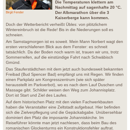
Die Temperaturen klettern am
Nachmittag auf sagenhafte 20 °C.
Der Albmarathon über die 3
Birgit Fender
Kaiserberge kann kommen.
Doch der Wetterbericht verheißt Übles: von plötzlichem
Wintereinbruch ist die Rede! Bis in die Niederungen soll es
schneien.
Am Samstagmorgen ist es soweit. Mein Mann Norbert wagt den
ersten verschlafenen Blick aus dem Fenster: es schneit
tatsächlich. Da der Boden noch warm ist, trauen wir uns, trotz
Sommerreifen, auf die einstündige Fahrt nach Schwäbisch
Gmünd.
Das Stauferstädtchen mit dem jetzt auch bundesweit bekannten
Freibad (Bud Spencer Bad) empfängt uns mit Regen. Wir finden
einen Parkplatz am Kongresszentrum (wie sich später
herausstellt im Parkverbot), wo es nach dem Lauf Duschen und
Massage gibt. Schilder weisen den Weg zum Johannisplatz.
Dort ist Start und Ziel des Laufes.
Auf dem historischen Platz mit den vielen Fachwerkbauten
haben die Veranstalter eine Zeltstadt aufgebaut. Hier befinden
sich die Zielverpflegung und die Gepäckabgabe. Unübersehbar
dominiert den Platz die imposante Johanniskirche. Im
Reiseführer könnte man jetzt nachlesen, dass beim Bau des
romanischen Glockenturms ein Konstruktionsfehler auftrat.