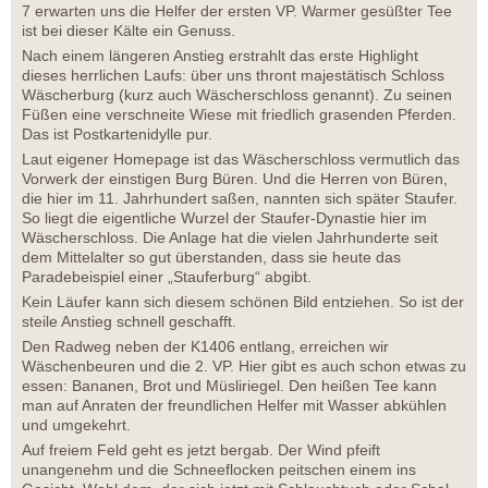
7 erwarten uns die Helfer der ersten VP. Warmer gesüßter Tee
ist bei dieser Kälte ein Genuss.
Nach einem längeren Anstieg erstrahlt das erste Highlight
dieses herrlichen Laufs: über uns thront majestätisch Schloss
Wäscherburg (kurz auch Wäscherschloss genannt). Zu seinen
Füßen eine verschneite Wiese mit friedlich grasenden Pferden.
Das ist Postkartenidylle pur.
Laut eigener Homepage ist das Wäscherschloss vermutlich das
Vorwerk der einstigen Burg Büren. Und die Herren von Büren,
die hier im 11. Jahrhundert saßen, nannten sich später Staufer.
So liegt die eigentliche Wurzel der Staufer-Dynastie hier im
Wäscherschloss. Die Anlage hat die vielen Jahrhunderte seit
dem Mittelalter so gut überstanden, dass sie heute das
Paradebeispiel einer „Stauferburg“ abgibt.
Kein Läufer kann sich diesem schönen Bild entziehen. So ist der
steile Anstieg schnell geschafft.
Den Radweg neben der K1406 entlang, erreichen wir
Wäschenbeuren und die 2. VP. Hier gibt es auch schon etwas zu
essen: Bananen, Brot und Müsliriegel. Den heißen Tee kann
man auf Anraten der freundlichen Helfer mit Wasser abkühlen
und umgekehrt.
Auf freiem Feld geht es jetzt bergab. Der Wind pfeift
unangenehm und die Schneeflocken peitschen einem ins