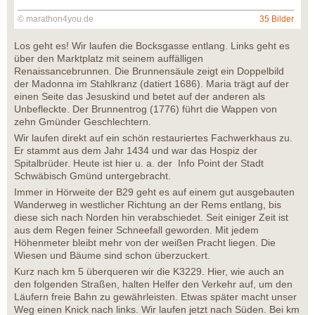
© marathon4you.de
35 Bilder
Los geht es! Wir laufen die Bocksgasse entlang. Links geht es
über den Marktplatz mit seinem auffälligen
Renaissancebrunnen. Die Brunnensäule zeigt ein Doppelbild
der Madonna im Stahlkranz (datiert 1686). Maria trägt auf der
einen Seite das Jesuskind und betet auf der anderen als
Unbefleckte. Der Brunnentrog (1776) führt die Wappen von
zehn Gmünder Geschlechtern.
Wir laufen direkt auf ein schön restauriertes Fachwerkhaus zu.
Er stammt aus dem Jahr 1434 und war das Hospiz der
Spitalbrüder. Heute ist hier u. a. der Info Point der Stadt
Schwäbisch Gmünd untergebracht.
Immer in Hörweite der B29 geht es auf einem gut ausgebauten
Wanderweg in westlicher Richtung an der Rems entlang, bis
diese sich nach Norden hin verabschiedet. Seit einiger Zeit ist
aus dem Regen feiner Schneefall geworden. Mit jedem
Höhenmeter bleibt mehr von der weißen Pracht liegen. Die
Wiesen und Bäume sind schon überzuckert.
Kurz nach km 5 überqueren wir die K3229. Hier, wie auch an
den folgenden Straßen, halten Helfer den Verkehr auf, um den
Läufern freie Bahn zu gewährleisten. Etwas später macht unser
Weg einen Knick nach links. Wir laufen jetzt nach Süden. Bei km