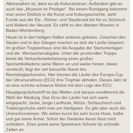
Albmarathon ist, dient es als Kulturzentrum. Außerdem gibt es
auch das „Museum im Prediger“. Bei einem Rundgang bekommt
man einen Einblick in die Kunst und Kulturgeschichte, sieht
Funde aus der Eis-, Römer- und Stauferzeit bis hin zu Schmuck
und Malerei der Neuzeit. Es zählt zu den ältesten Museen in
Baden-Württemberg.
Heute ist in den heiligen Hallen anderes geboten. Zwischen den
Säulen und in den Gängen machen es sich die Läufer bequem.
Im großen Treppenhaus sind die Ausgabe der Startunterlagen
und die Wertsachenabgabe. Unter der prunkvollen Treppe
bietet die Verkaufsniederlassung eines großen
Sportartikelladens seine Waren an und weiter hinten, etwas
versteckt, liegt der viel besuchte Stand des
Rennsteiglaufvereins. Hier können die Läufer des Europa-Cup
der Ultramarathons (ECU) ihre Trophäe abholen. Dieses Jahr ist
es eine schicke schwarze Mütze mit dem Logo des ECU.
Hauptgesprächsstoff ist das Wetter und daraus resultierend die
Wahl der Kleidung. Das Gros der Läufer hat sich warm
eingepackt: Jacke, lange Laufhose, Mütze, Schlauchtuch und
Trekkingschuhe sieht man am häufigsten. Es gibt aber auch die
Unerschrockenen. Wir sehen kurze bis sehr kurze Hose, halbe
und gar keine Ärmel. Schon der Gedanke daran lässt mich
schlottern. Einer preist seine Speedrace Schuhe für schnelle
Zeiten an.