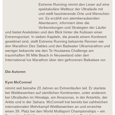
Extreme Running nimmt den Leser auf eine
spektakuläre Welttour der Ultraläufe mit
und stellt faszinierende Orte und Menschen
vor. Es erzählt von atemberaubenden
Abenteuern, informiert über die
Vorbereitungen und Strategien der Läufer
und bietet Anekdoten und den Blick hinter die Kulissen einer
Extremsportart. In sieben Kapiteln, die jeweils einem Kontinent
gewidmet sind, stellt Extreme Running bekannte Rennen wie
den Marathon Des Sables und den Badwater Ultramarathon und
weniger bekannte wie den Te Houtaewa Challenge am
traumhaften 90 Mile Beach in Neuseeland oder den
International Ice Marathon über den gefrorenen Baikalsee vor.
Die Autoren
Kym McConnel
nimmt seit beinahe 20 Jahren an Extremläufen teil. Er startete
bei Wettbewerben auf sämtlichen Kontinenten, unter anderem
bei Ultraläufen im Himalaja, am Amazonas, in der Antarktis, der
Arktis und in der Sahara. McConnell trat bereits bei zahlreichen
internationalen Mehrkampf-Wettbewerben an und erreichte
einen 39. Platz bei den World Multisport Championships – ein