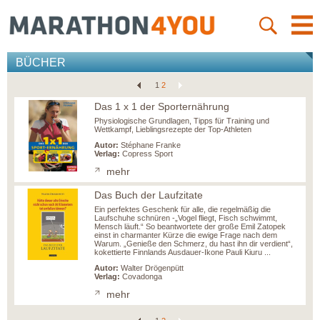
BÜCHER
1
2
Das 1 x 1 der Sporternährung
Physiologische Grundlagen, Tipps für Training und
Wettkampf, Lieblingsrezepte der Top-Athleten
Autor:
Stéphane Franke
Verlag:
Copress Sport
mehr
Das Buch der Laufzitate
Ein perfektes Geschenk für alle, die regelmäßig die
Laufschuhe schnüren -„Vogel fliegt, Fisch schwimmt,
Mensch läuft.“ So beantwortete der große Emil Zatopek
einst in charmanter Kürze die ewige Frage nach dem
Warum. „Genieße den Schmerz, du hast ihn dir verdient“,
kokettierte Finnlands Ausdauer-Ikone Pauli Kiuru ...
Autor:
Walter Drögenpütt
Verlag:
Covadonga
mehr