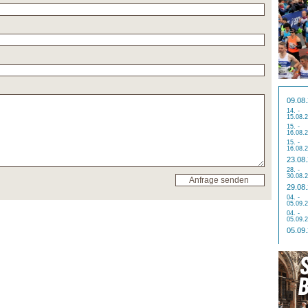
09.08
14. -
15.08.
15. -
16.08.
15. -
16.08.
23.08
28. -
30.08.
29.08
04. -
05.09.
04. -
05.09.
05.09