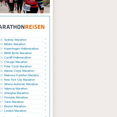
.26
Sydney Marathon
.26
Médoc Marathon
.26
Kopenhagen Halbmarathon
.26
BMW Berlin-Marathon
.26
Cardiff Halbmarathon
.26
Chicago Marathon
.26
Polar Circle Marathon
.26
Marine Corps Marathon
.26
Mainova Frankfurt Maratho...
.26
New York City Marathon
.26
Athens Authentic Marathon
.26
Valencia Marathon
.26
Shanghai Marathon
.26
Honolulu Marathon
.27
Tokio Marathon
.27
Boston Marathon
.27
London Marathon