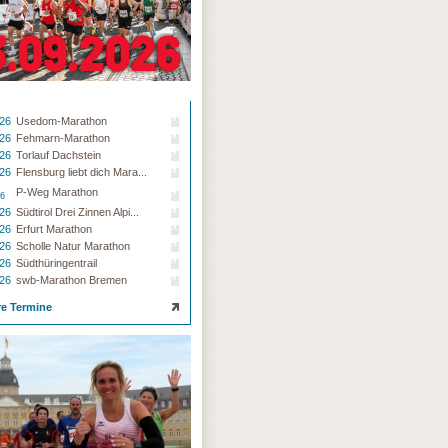
.26
Usedom-Marathon
.26
Fehmarn-Marathon
.26
Torlauf Dachstein
.26
Flensburg liebt dich Mara...
P-Weg Marathon
26
.26
Südtirol Drei Zinnen Alpi...
.26
Erfurt Marathon
.26
Scholle Natur Marathon
.26
Südthüringentrail
.26
swb-Marathon Bremen
re Termine