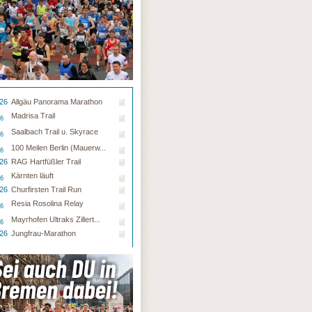
.26
Allgäu Panorama Marathon
Madrisa Trail
26
Saalbach Trail u. Skyrace
26
100 Meilen Berlin (Mauerw...
26
.26
RAG Hartfüßler Trail
Kärnten läuft
26
.26
Churfirsten Trail Run
Resia Rosolina Relay
26
Mayrhofen Ultraks Zillert...
26
.26
Jungfrau-Marathon